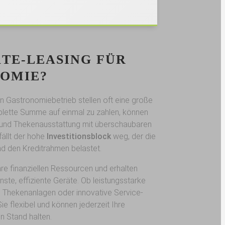
TE-LEASING FÜR
NOMIE?
en Gastronomiebetrieb stellen oft eine große
omplette Summe auf einmal zu zahlen, können
 und Thekenausstattung mit überschaubaren
fällt der hohe
Investitionsblock
weg, der die
und den Kreditrahmen belastet.
re finanziellen Ressourcen und erhalten
rnste, effiziente Geräte. Ob leistungsstarke
e Thekenanlagen oder innovative Service-
ie flexibel und können jederzeit Ihre
n Stand halten.