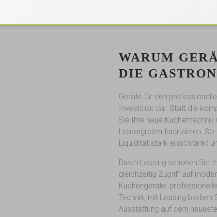
WARUM GERÄ
DIE GASTRO
Geräte für den professionell
Investition dar. Statt die k
Sie Ihre neue Küchentechnik
Leasingraten finanzieren. So 
Liquidität stark einschränkt 
Durch Leasing schonen Sie Ih
gleichzeitig Zugriff auf mode
Küchengeräte, professionell
Technik, mit Leasing bleiben S
Ausstattung auf dem neueste