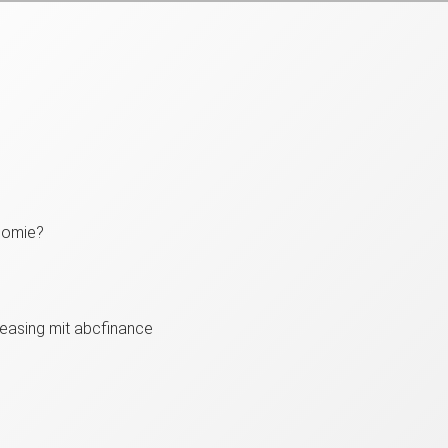
nomie?
easing mit abcfinance