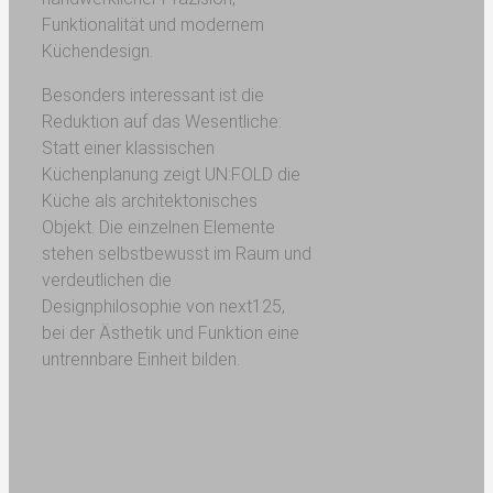
Funktionalität und modernem
Küchendesign.
Besonders interessant ist die
Reduktion auf das Wesentliche:
Statt einer klassischen
Küchenplanung zeigt UN:FOLD die
Küche als architektonisches
Objekt. Die einzelnen Elemente
stehen selbstbewusst im Raum und
verdeutlichen die
Designphilosophie von next125,
bei der Ästhetik und Funktion eine
untrennbare Einheit bilden.