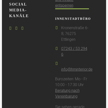
SOCIAL
entsperren
MEDIA-
KANÄLE
INNENSTADTBÜRO
Kronenstraße 6-
8, 76275
Ettlingen
07243 / 53 294
6
info@hminterior.de
Bürozeiten: Mo - Fr
10:00 - 17:30 Uhr
Beratung nach
Vereinbarung
Sie sehen gerade