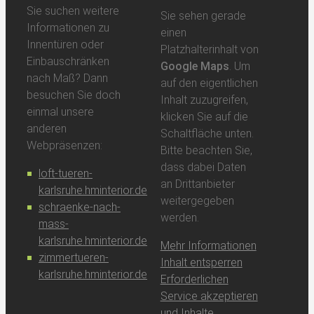
Sie suchen weitere
Sie sehen gerade
Informationen zu
einen
Innentüren oder
Platzhalterinhalt von
Einbauschränken
Google Maps
. Um
nach Maß? Dann
auf den eigentlichen
besuchen Sie doch
Inhalt zuzugreifen,
einmal unsere
klicken Sie auf die
anderen
Schaltfläche unten.
Webpräsenzen:
Bitte beachten Sie,
dass dabei Daten
loft-tueren-
an Drittanbieter
karlsruhe.hminterior.de
weitergegeben
schraenke-nach-
werden.
mass-
karlsruhe.hminterior.de
Mehr Informationen
zimmertueren-
Inhalt entsperren
karlsruhe.hminterior.de
Erforderlichen
Service akzeptieren
und Inhalte