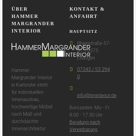
ÜBER
KONTAKT &
HAMMER
ANFAHRT
MARGRANDER
INTERIOR
HAUPTSITZ
Rheinstraße 57-
61, 76275
Ettlingen
07243 / 53 294
Hammer
0
Margrander Interior
in Karlsruhe steht
für individuellen
info@hminterior.de
Innenausbau,
hochwertige Möbel
Bürozeiten: Mo - Fr
nach Maß und
8:00 - 17:30 Uhr
durchdachte
Beratung nach
Innenarchitektur.
Vereinbarung