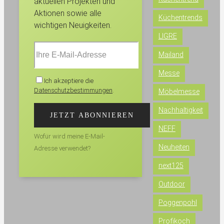
aktuellen Projekten und
Aktionen sowie alle
Küchentrends
wichtigen Neuigkeiten.
LIGRE
Mailand
Messe
Ich akzeptiere die
Datenschutzbestimmungen
.
Möbelmesse
Nachhaltigkeit
NEFF
Wofür wird meine E-Mail-
Neuheiten
Adresse verwendet?
next125
Outdoor
Poggenpohl
Profikoch