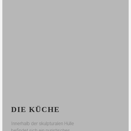
DIE KÜCHE
Innerhalb der skulpturalen Hülle
befindet sich ein puristisches