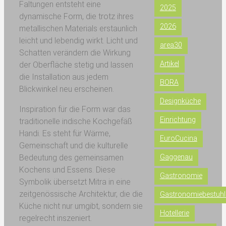
Faltungen entsteht eine
2025
dynamische Form, die trotz ihres
2026
metallischen Materials erstaunlich
leicht und lebendig wirkt. Licht und
area30
Schatten verändern die Wirkung
Artikel
der Oberfläche stetig und lassen
die Installation aus jedem
BORA
Blickwinkel neu erscheinen.
Designküche
Inspiration für die Form war das
Einrichtung
traditionelle indische Kochgefäß
Handi. Es steht für Wärme,
EuroCucina
Gemeinschaft und die kulturelle
Bedeutung des gemeinsamen
Gaggenau
Kochens und Essens. Diese
Gastronomie
Symbolik übersetzt Mitra in eine
zeitgenössische Architektur, die die
Gastronomiebestuh
Küche nicht nur umgibt, sondern sie
Hotellerie
regelrecht inszeniert.