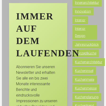
Innenarchitektur
Innovation
IMMER
Interior
AUF
Interior
Design
DEM
Jahresrückblick
LAUFENDEN
Konzeptküche
Küchenarchitektur
Abonnieren Sie unseren
Kücheninsel
Newsletter und erhalten
Sie alle ein bis zwei
Küchenmeile
Monate interessante
Küchenmesse
Berichte und
eindrucksvolle
Küchenplanung
Impressionen zu unseren
Küchentrend