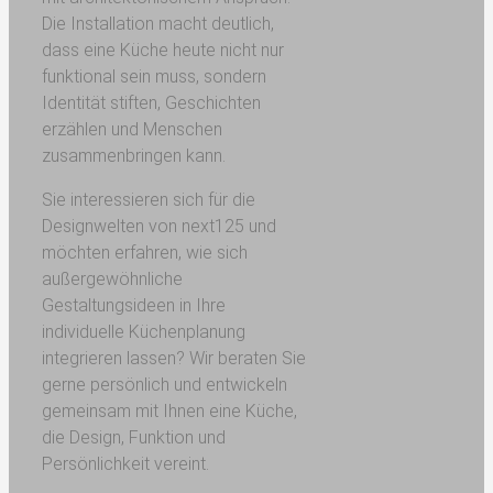
Die Installation macht deutlich,
dass eine Küche heute nicht nur
funktional sein muss, sondern
Identität stiften, Geschichten
erzählen und Menschen
zusammenbringen kann.
Sie interessieren sich für die
Designwelten von next125 und
möchten erfahren, wie sich
außergewöhnliche
Gestaltungsideen in Ihre
individuelle Küchenplanung
integrieren lassen? Wir beraten Sie
gerne persönlich und entwickeln
gemeinsam mit Ihnen eine Küche,
die Design, Funktion und
Persönlichkeit vereint.