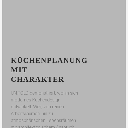
KÜCHENPLANUNG
MIT
CHARAKTER
UN:FOLD demonstriert, wohin sich
modernes Küchendesign
entwickelt: Weg von reinen
Arbeitsräumen, hin zu
atmosphärischen Lebensräumen
mit architektonischem Anspruch.