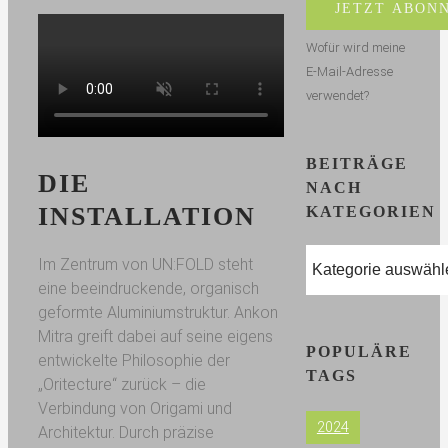
Wofür wird meine
E-Mail-Adresse
verwendet?
BEITRÄGE
DIE
NACH
INSTALLATION
KATEGORIEN
Beiträge
Im Zentrum von UN:FOLD steht
nach
eine beeindruckende, organisch
Kategorien
geformte Aluminiumstruktur. Ankon
Mitra greift dabei auf seine eigens
POPULÄRE
entwickelte Philosophie der
TAGS
„Oritecture“ zurück – die
Verbindung von Origami und
2024
Architektur. Durch präzise