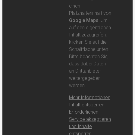
einen
Platzhalterinhalt von
Google Maps
. Um
auf den eigentlichen
Inhalt zuzugreifen,
klicken Sie auf die
Schaltfläche unten.
Bitte beachten Sie,
dass dabei Daten
an Drittanbieter
weitergegeben
werden.
Mehr Informationen
Inhalt entsperren
Erforderlichen
Service akzeptieren
und Inhalte
entsperren