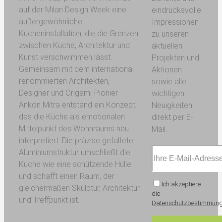
auf der Milan Design Week eine
eindrucksvolle
außergewöhnliche
Impressionen
Kücheninstallation, die die Grenzen
zu unseren
zwischen Küche, Architektur und
aktuellen
Kunst verschwimmen lässt.
Projekten und
Gemeinsam mit dem international
Aktionen
renommierten Architekten,
sowie alle
Designer und Origami-Pionier
wichtigen
Ankon Mitra entstand ein Konzept,
Neuigkeiten
das die Küche als emotionalen
direkt per E-
Mittelpunkt des Wohnraums neu
Mail.
interpretiert. Die präzise gefaltete
Aluminiumstruktur umschließt die
Küche wie eine schützende Hülle
und schafft einen Raum, der
Ich akzeptiere
gleichermaßen Skulptur, Architektur
die
und Treffpunkt ist.
Datenschutzbestimmun