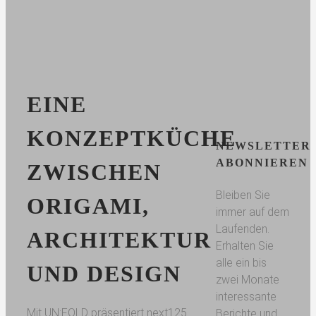
EINE
KONZEPTKÜCHE
NEWSLETTER
ABONNIEREN
ZWISCHEN
Bleiben Sie
ORIGAMI,
immer auf dem
Laufenden.
ARCHITEKTUR
Erhalten Sie
alle ein bis
UND DESIGN
zwei Monate
interessante
Mit UN:FOLD präsentiert next125
Berichte und