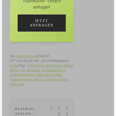
Traumküche? Einfach
anfragen!
JETZT
ANFRAGEN
Von
Kerstin Ruchser
|
2026-07-
07T13:01:02+02:00
7. Juli 2026
|
Kategorien:
Küche
|
Tags:
Ankon Mitra
,
Designküche
,
Interior
Design
,
Konzeptküche
,
Küchenarchitektur
,
Kücheninnovation
,
Milan Design Week
,
Moderne Küchen
,
next125
,
Premiumküchen
,
UN:FOLD
|
Facebook
LinkedIn
WhatsApp
BEITRAG
TEILEN...
Pinterest
E-