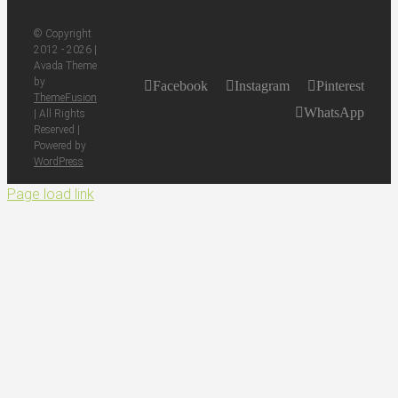
© Copyright
2012 -
2026 |
Avada Theme
by
Facebook
Instagram
Pinterest
ThemeFusion
WhatsApp
| All Rights
Reserved |
Powered by
WordPress
Page load link