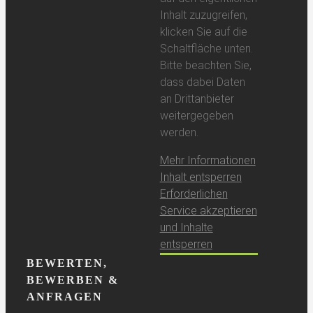
Inhalt zuzugreifen,
klicken Sie auf die
Schaltfläche unten.
Bitte beachten Sie,
dass dabei Daten
an Drittanbieter
weitergegeben
werden.
Mehr Informationen
Inhalt entsperren
Erforderlichen
Service akzeptieren
und Inhalte
entsperren
BEWERTEN,
BEWERBEN &
ANFRAGEN