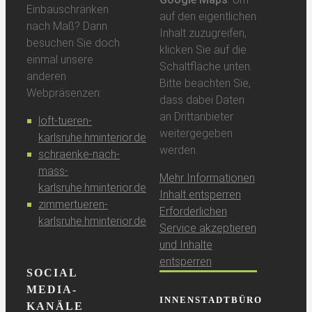
Einbauschränken
auf den eigentlichen
nach Maß? Dann
Inhalt zuzugreifen,
besuchen Sie doch
klicken Sie auf die
einmal unsere
Schaltfläche unten.
anderen
Bitte beachten Sie,
Webpräsenzen:
dass dabei Daten
an Drittanbieter
loft-tueren-
weitergegeben
karlsruhe.hminterior.de
werden.
schraenke-nach-
mass-
Mehr Informationen
karlsruhe.hminterior.de
Inhalt entsperren
zimmertueren-
Erforderlichen
karlsruhe.hminterior.de
Service akzeptieren
und Inhalte
entsperren
SOCIAL
MEDIA-
INNENSTADTBÜRO
KANÄLE