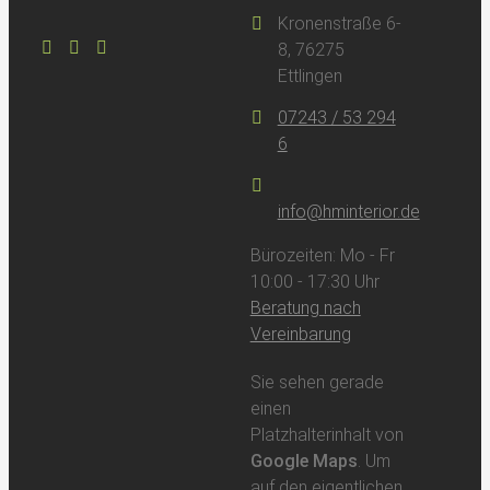
Kronenstraße 6-
8, 76275
Ettlingen
07243 / 53 294
6
info@hminterior.de
Bürozeiten: Mo - Fr
10:00 - 17:30 Uhr
Beratung nach
Vereinbarung
Sie sehen gerade
einen
Platzhalterinhalt von
Google Maps
. Um
auf den eigentlichen