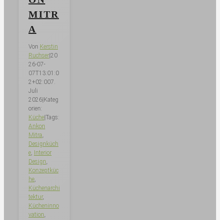
MITR
A
Von
Kerstin
Ruchser
|
20
26-07-
07T13:01:0
2+02:00
7.
Juli
2026
|
Kateg
orien:
Küche
|
Tags:
Ankon
Mitra
,
Designküch
e
,
Interior
Design
,
Konzeptküc
he
,
Küchenarchi
tektur
,
Kücheninno
vation
,