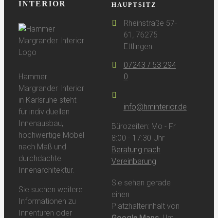
INTERIOR
HAUPTSITZ
Rheinstraße 57-
61, 76275
Ettlingen
07243 / 53 294
Hammer
0
Margrander Interior
in Karlsruhe steht
info@hminterior.de
für individuellen
Innenausbau,
Bürozeiten: Mo - Fr
hochwertige Möbel
8:00 - 17:30 Uhr
nach Maß und
Beratung nach
durchdachte
Vereinbarung
Innenarchitektur.
Sie sehen gerade
Sie suchen weitere
einen
Informationen zu
Platzhalterinhalt von
Innentüren oder
Google Maps
. Um