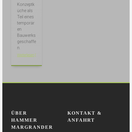
Konzeptk
üche als
Teil eines
temporär
en
Bauwerks
geschaffe
n.
Weiterlesen
ÜBER
KONTAKT &
HAMMER
ANFAHRT
MARGRANDER