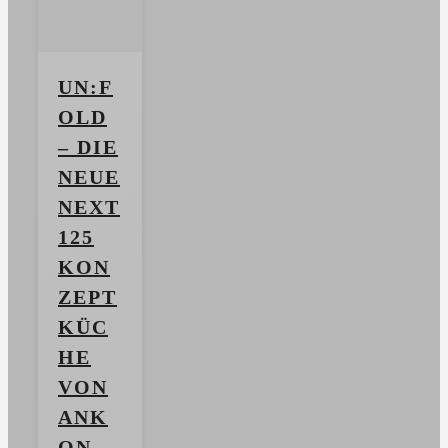
UN:F
OLD
– DIE
NEUE
NEXT
125
KON
ZEPT
KÜC
HE
VON
ANK
ON