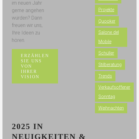
im neuen Jahr
Projekte
gerne angehen
würden? Dann
Quooker
freuen wir uns,
Ihre Ideen zu
Salone del
hören.
Mobile
Schüller
ERZÄHLEN
SIE UNS
Stilberatung
VON
IHRER
Trends
VISION
Verkaufsoffener
Sonntag
Weihnachten
2025 IN
NEUIGKEITEN &