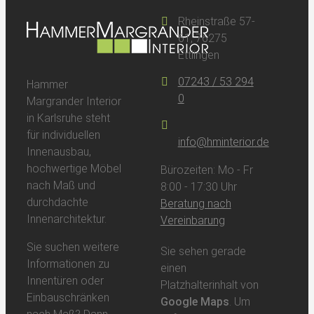
Rheinstraße 57-
61, 76275
Ettlingen
07243 / 53 294
Hammer
0
Margrander Interior
in Karlsruhe steht
für individuellen
info@hminterior.de
Innenausbau,
hochwertige Möbel
Bürozeiten: Mo - Fr
nach Maß und
8:00 - 17:30 Uhr
durchdachte
Beratung nach
Innenarchitektur.
Vereinbarung
Sie suchen weitere
Sie sehen gerade
Informationen zu
einen
Innentüren oder
Platzhalterinhalt von
Einbauschränken
Google Maps
. Um