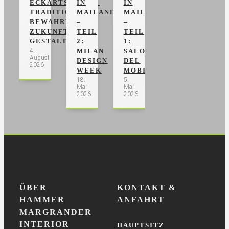
ECKARTSWEIER:
IN
IN
TRADITION
MAILAND
MAILAND
BEWAHREN,
–
–
ZUKUNFT
TEIL
TEIL
GESTALTEN
2:
1:
4.
MILAN
SALONE
August
DESIGN
DEL
2026
WEEK
MOBILE
18.
5.
Mai
Mai
2026
2026
ÜBER
KONTAKT &
HAMMER
ANFAHRT
MARGRANDER
INTERIOR
HAUPTSITZ