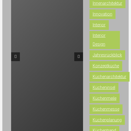
Innenarchitektur
Innovation
Interior
Interior
Design
Jahresrückblick
Konzeptküche
Küchenarchitektur
Kücheninsel
Küchenmeile
Küchenmesse
Küchenplanung
Küchentrend