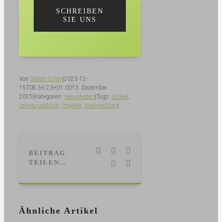
SCHREIBEN
SIE UNS
Von
Stefan Gillen
|
2025-12-
15T08:56:23+01:00
15. Dezember
2025
|
Kategorien:
Neuig­keiten
|
Tags:
Artikel
,
Jahresrückblick
,
Projekte
,
Weihnachten
|
Facebook
LinkedIn
WhatsApp
BEITRAG
TEILEN...
Pinterest
E-
Mail
Ähnliche Artikel