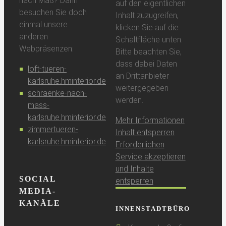
nach Maß? Dann
auf den eigentlichen
besuchen Sie doch
Inhalt zuzugreifen,
einmal unsere
klicken Sie auf die
anderen
Schaltfläche unten.
Webpräsenzen:
Bitte beachten Sie,
dass dabei Daten
loft-tueren-
an Drittanbieter
karlsruhe.hminterior.de
weitergegeben
schraenke-nach-
werden.
mass-
karlsruhe.hminterior.de
Mehr Informationen
zimmertueren-
Inhalt entsperren
karlsruhe.hminterior.de
Erforderlichen
Service akzeptieren
und Inhalte
SOCIAL
entsperren
MEDIA-
KANÄLE
INNENSTADTBÜRO