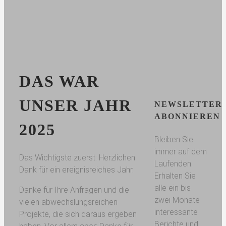
DAS WAR
UNSER JAHR
NEWSLETTER
ABONNIEREN
2025
Bleiben Sie
immer auf dem
Das Wichtigste zuerst: Herzlichen
Laufenden.
Dank für ein ereignisreiches Jahr.
Erhalten Sie
alle ein bis
Danke für Ihre Anfragen und die
zwei Monate
vielen abwechslungsreichen
interessante
Projekte, die sich daraus ergeben
Berichte und