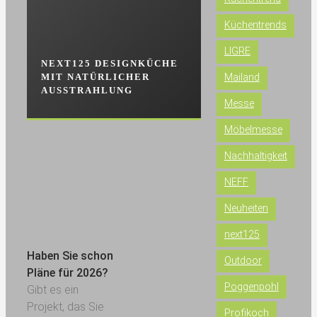
Küchentrends
LIGRE
NEXT125 DESIGNKÜCHE
NEXT125 DES
MIT NATÜRLICHER
MIT MUT ZUR
Mailand
AUSSTRAHLUNG
Messe
Möbelmesse
Nachhaltigkeit
NEFF
Neuheiten
next125
Haben Sie schon
Outdoor
Pläne für 2026?
Poggenpohl
Gibt es ein
Projekt, das Sie
Profikoch