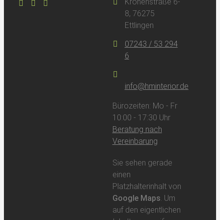
Kronenstraße 6-
8, 76275
Ettlingen
07243 / 53 294
6
info@hminterior.de
Bürozeiten: Mo - Fr
10:00 - 17:30 Uhr
Beratung nach
Vereinbarung
Sie sehen gerade
einen
Platzhalterinhalt von
Google Maps
. Um
auf den eigentlichen