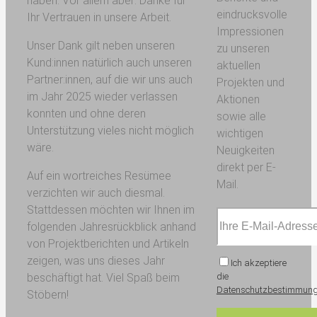
haben. Vor allem aber: Danke für
eindrucksvolle
Ihr Vertrauen in unsere Arbeit.
Impressionen
Unser Dank gilt neben unseren
zu unseren
Kund:innen natürlich auch unseren
aktuellen
Partner:innen, auf die wir uns auch
Projekten und
im Jahr 2025 wieder verlassen
Aktionen
konnten und ohne deren
sowie alle
Unterstützung vieles nicht möglich
wichtigen
wäre.
Neuigkeiten
direkt per E-
Auf ein wortreiches Resümee
Mail.
verzichten wir auch diesmal.
Stattdessen möchten wir Ihnen im
folgenden Jahresrückblick anhand
von Projektberichten und Artikeln
zeigen, was uns dieses Jahr
Ich akzeptiere
die
beschäftigt hat. Viel Spaß beim
Datenschutzbestimmun
Stöbern!