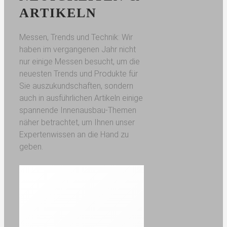
ARTIKELN
Messen, Trends und Technik: Wir
haben im vergangenen Jahr nicht
nur einige Messen besucht, um die
neuesten Trends und Produkte für
Sie auszukundschaften, sondern
auch in ausführlichen Artikeln einige
spannende Innenausbau-Themen
näher betrachtet, um Ihnen unser
Expertenwissen an die Hand zu
geben.