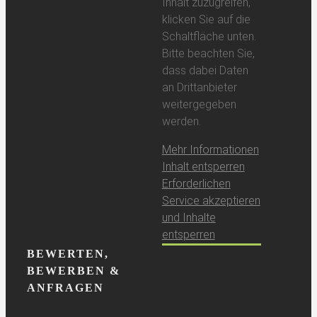
Inhalt zuzugreifen,
klicken Sie auf die
Schaltfläche unten.
Bitte beachten Sie,
dass dabei Daten
an Drittanbieter
weitergegeben
werden.
Mehr Informationen
Inhalt entsperren
Erforderlichen
Service akzeptieren
und Inhalte
entsperren
BEWERTEN,
BEWERBEN &
ANFRAGEN