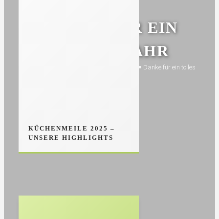
DANKE FÜR EIN
TOLLES JAHR
hminterior.de
￭
Neuig­keiten
￭
Neuig­keiten
￭
Danke für ein tolles
Jahr
KÜCHENMEILE 2025 –
GAGGENAU SE
UNSERE HIGHLIGHTS
EXPRESSIVE