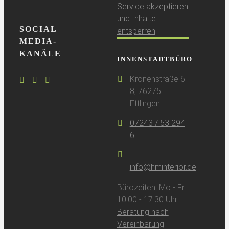
Service akzeptieren
und Inhalte
SOCIAL
entsperren
MEDIA-
KANÄLE
INNENSTADTBÜRO
Kronenstraße 6-
8, 76275
Ettlingen
07243 / 53 294
6
info@hminterior.de
Bürozeiten: Mo - Fr
10:00 - 17:30 Uhr
Beratung nach
Vereinbarung