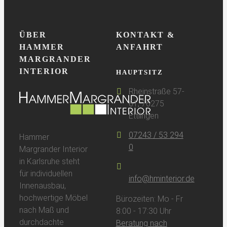
ÜBER
KONTAKT &
HAMMER
ANFAHRT
MARGRANDER
INTERIOR
HAUPTSITZ
Rheinstraße 57-
61, 76275
Ettlingen
07243 / 53 294
Hammer
0
Margrander Interior
in Karlsruhe steht
für individuellen
info@hminterior.de
Innenausbau,
hochwertige Möbel
Bürozeiten: Mo - Fr
nach Maß und
8:00 - 17:30 Uhr
durchdachte
Beratung nach