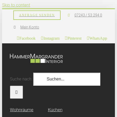
Skip to content
07243 / 53 294 0
ANFRAGE SENDEN
Mein Konto
Facebook
Instagram
Pinterest
WhatsApp
Suche nach:
Wohn­räume
Küchen