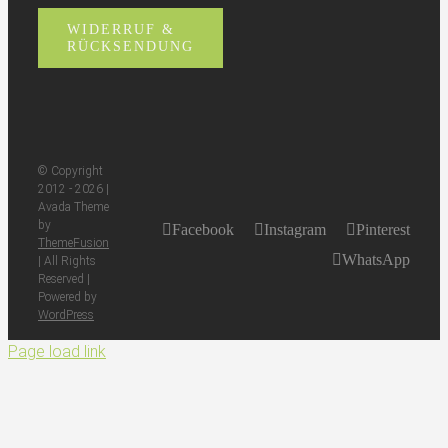
WIDERRUF &
RÜCKSENDUNG
© Copyright
2012 -
2026 |
Avada Theme
by
Facebook
Instagram
Pinterest
ThemeFusion
WhatsApp
| All Rights
Reserved |
Powered by
WordPress
Page load link