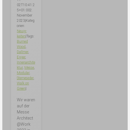
02T10:41:2
5+01:00
2.
November
2023
|
Kateg
orien:
Neuig­
keiten
|
Tags:
Burned
Wood
,
Dallmer
,
Egger
,
Innenarchite
ktur
,
Messe
,
Modular
,
Stemeseder
,
Walk on
Green
|
Wir waren
auf der
Messe
Architect
@Work