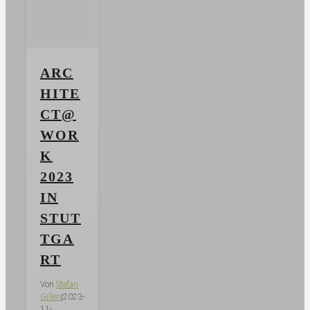
ARC
HITE
CT@
WOR
K
2023
IN
STUT
TGA
RT
Von
Stefan
Gillen
|
2023-
11-