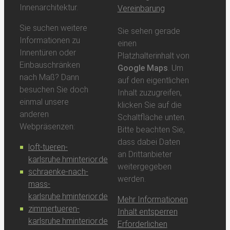
Innenarchitektur.
Vereinbarung
Sie suchen weitere
Sie sehen gerade
Informationen zu
einen
Innentüren oder
Platzhalterinhalt von
Einbauschränken
Google Maps
. Um
nach Maß? Dann
auf den eigentlichen
besuchen Sie doch
Inhalt zuzugreifen,
einmal unsere
klicken Sie auf die
anderen
Schaltfläche unten.
Webpräsenzen:
Bitte beachten Sie,
dass dabei Daten
loft-tueren-
an Drittanbieter
karlsruhe.hminterior.de
weitergegeben
schraenke-nach-
werden.
mass-
karlsruhe.hminterior.de
Mehr Informationen
zimmertueren-
Inhalt entsperren
karlsruhe.hminterior.de
Erforderlichen