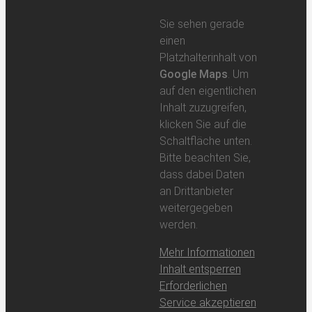
Sie sehen gerade
einen
Platzhalterinhalt von
Google Maps
. Um
auf den eigentlichen
Inhalt zuzugreifen,
klicken Sie auf die
Schaltfläche unten.
Bitte beachten Sie,
dass dabei Daten
an Drittanbieter
weitergegeben
werden.
Mehr Informationen
Inhalt entsperren
Erforderlichen
Service akzeptieren