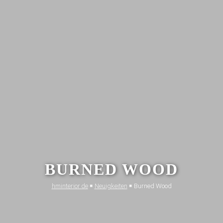
BURNED WOOD
hminterior.de
￭
Neuig­keiten
￭
Burned Wood