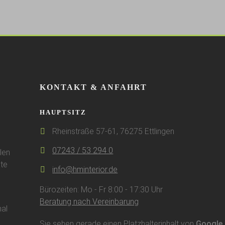
KONTAKT & ANFAHRT
HAUPTSITZ
Rheinstraße 57-61, 76275 Ettlingen
07243 / 53 294 0
len
te
info@hminterior.de
Bürozeiten: Mo - Fr 8:00 - 17:30 Uhr
Beratung nach Vereinbarung
al
Sie sehen gerade einen Platzhalterinhalt von
Google