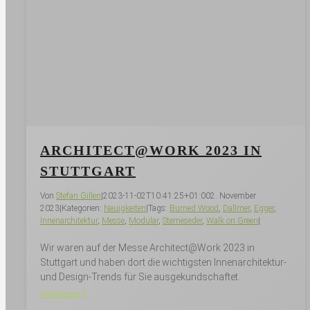
ARCHITECT@WORK 2023 IN
STUTTGART
Von
Stefan Gillen
|
2023-11-02T10:41:25+01:00
2. November
2023
|
Kategorien:
Neuig­keiten
|
Tags:
Burned Wood
,
Dallmer
,
Egger
,
Innenarchitektur
,
Messe
,
Modular
,
Stemeseder
,
Walk on Green
|
Wir waren auf der Messe Architect@Work 2023 in
Stuttgart und haben dort die wichtigsten Innenarchitektur-
und Design-Trends für Sie ausgekundschaftet.
Weiterlesen