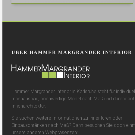
ÜBER HAMMER MARGRANDER INTERIOR
Hammer Margrander Interior in Karlsruhe steht für individuel
Innenausbau, hochwertige Möbel nach Maß und durchdach
Innenarchitektur.
Sie suchen weitere Informationen zu Innentüren oder
Einbauschränken nach Maß? Dann besuchen Sie doch einm
unsere anderen Webpräsenzen: