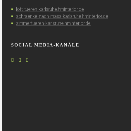
loft-tueren-karlsruhe.hminterior.de
schraenke-nach-mass-karlsruhe.hminterior.de
zimmertueren-karlsruhe.hminterior.de
SOCIAL MEDIA-KANÄLE