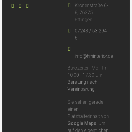
Kronenstraße 6-
8, 76275
Ettlingen
07243 / 53 294
6
info@hminterior.de
Bürozeiten: Mo - Fr
10:00 - 17:30 Uhr
Beratung nach
Vereinbarung
Sie sehen gerade
einen
Platzhalterinhalt von
Google Maps
. Um
auf den eigentlichen