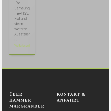
. Bei
Samsung
, next125,
Fiat und
vielen
weiteren
Aussteller
n.
Weiterlesen
ÜBER
KONTAKT &
HAMMER
ANFAHRT
MARGRANDER