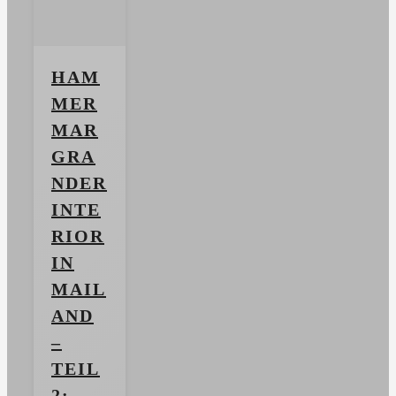
HAM
MER
MAR
GRA
NDER
INTE
RIOR
IN
MAIL
AND
–
TEIL
2: