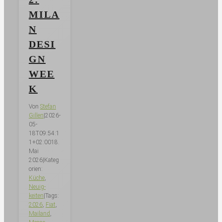
MILA
N
DESI
GN
WEE
K
Von
Stefan
Gillen
|
2026-
05-
18T09:54:1
1+02:00
18.
Mai
2026
|
Kateg
orien:
Küche
,
Neuig­
keiten
|
Tags:
2026
,
Fiat
,
Mailand
,