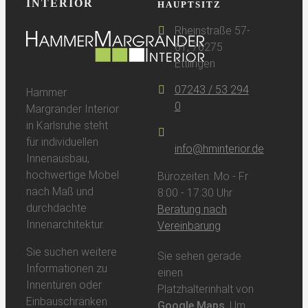
INTERIOR
HAUPTSITZ
Rheinstraße 57-
61, 76275
Ettlingen
07243 / 53 294
Hammer
0
Margrander Interior
in Karlsruhe steht
für individuellen
info@hminterior.de
Innenausbau,
hochwertige Möbel
Bürozeiten: Mo - Fr
nach Maß und
8:00 - 17:30 Uhr
durchdachte
Beratung nach
Innenarchitektur.
Vereinbarung
Sie suchen weitere
Sie sehen gerade
Informationen zu
einen
Innentüren oder
Platzhalterinhalt von
Einbauschränken
Google Maps
. Um