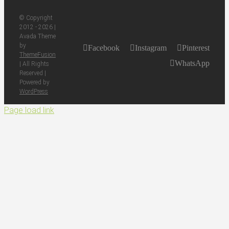
© Copyright
2012 -
2026 |
Avada Theme
by
Facebook
Instagram
Pinterest
ThemeFusion
WhatsApp
| All Rights
Reserved |
Powered by
WordPress
Page load link