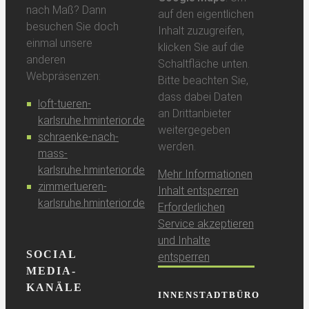
nach Maß? Dann
auf den eigentlichen
besuchen Sie doch
Inhalt zuzugreifen,
einmal unsere
klicken Sie auf die
anderen
Schaltfläche unten.
Webpräsenzen:
Bitte beachten Sie,
dass dabei Daten
loft-tueren-
an Drittanbieter
karlsruhe.hminterior.de
weitergegeben
schraenke-nach-
werden.
mass-
karlsruhe.hminterior.de
Mehr Informationen
zimmertueren-
Inhalt entsperren
karlsruhe.hminterior.de
Erforderlichen
Service akzeptieren
und Inhalte
SOCIAL
entsperren
MEDIA-
KANÄLE
INNENSTADTBÜRO