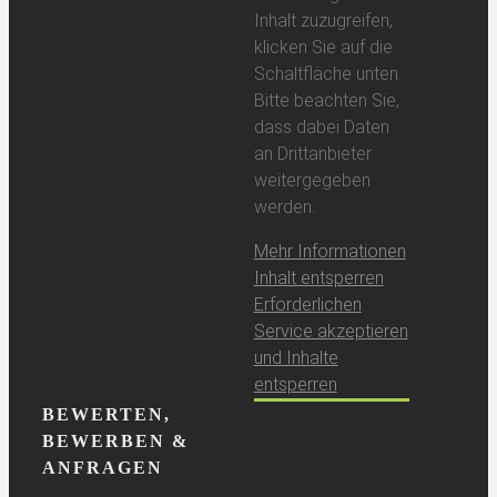
Inhalt zuzugreifen,
klicken Sie auf die
Schaltfläche unten.
Bitte beachten Sie,
dass dabei Daten
an Drittanbieter
weitergegeben
werden.
Mehr Informationen
Inhalt entsperren
Erforderlichen
Service akzeptieren
und Inhalte
entsperren
BEWERTEN,
BEWERBEN &
ANFRAGEN