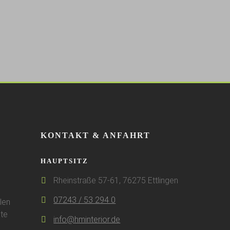
KONTAKT & ANFAHRT
HAUPTSITZ
Rheinstraße 57-61, 76275 Ettlingen
07243 / 53 294 0
len
te
info@hminterior.de