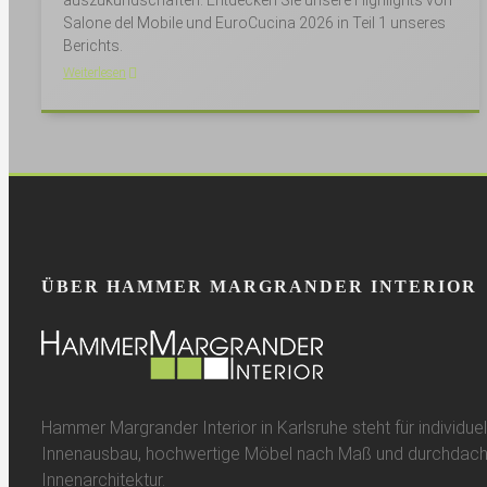
auszukundschaften. Entdecken Sie unsere Highlights von
Salone del Mobile und EuroCucina 2026 in Teil 1 unseres
Berichts.
Weiterlesen
ÜBER HAMMER MARGRANDER INTERIOR
Hammer Margrander Interior in Karlsruhe steht für individuel
Innenausbau, hochwertige Möbel nach Maß und durchdach
Innenarchitektur.