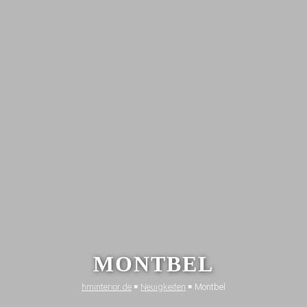
MONTBEL
hminterior.de
￭
Neuig­keiten
￭
Montbel