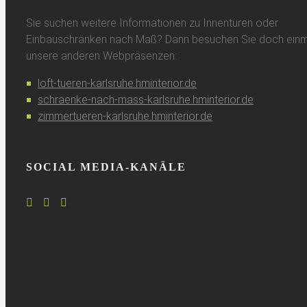
Sie suchen weitere Informationen zu Innentüren oder
Einbauschränken nach Maß? Dann besuchen Sie doch einm
unsere anderen Webpräsenzen:
loft-tueren-karlsruhe.hminterior.de
schraenke-nach-mass-karlsruhe.hminterior.de
zimmertueren-karlsruhe.hminterior.de
SOCIAL MEDIA-KANÄLE