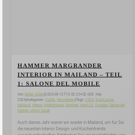
HAMMER MARGRANDER
INTERIOR IN MAILAND – TEIL
1: SALONE DEL MOBILE
Von
Stefan Gillen
|
2026-05-12T15:02:20+02:00
5. Mai
2026
|
Kategorien:
Küche
,
Neuig­keiten
|
Tags:
2026
,
EuroCucina
,
Mailand
,
Messe
,
Möbelmesse
,
Montbel
,
next125
,
Quooker
,
Salone del
Mobile
,
UNOX Casa
|
Auch dieses Jahr waren wir wieder in Mailand, um für Sie
die neuesten Interior Design- und Küchentrends