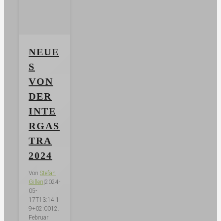
NEUE
S
VON
DER
INTE
RGAS
TRA
2024
Von
Stefan
Gillen
|
2024-
05-
17T13:14:1
9+02:00
12.
Februar