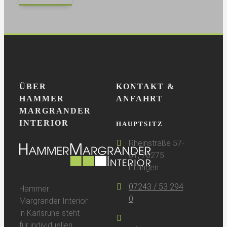
ÜBER
KONTAKT &
HAMMER
ANFAHRT
MARGRANDER
INTERIOR
HAUPTSITZ
Rheinstraße 57-
61, 76275
Ettlingen
07243 / 53 294
Hammer
0
Margrander Interior
in Karlsruhe steht
für individuellen