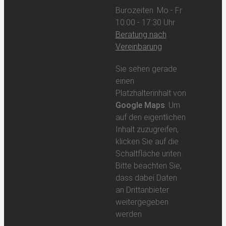
Bürozeiten: Mo - Fr
10:00 - 17:30 Uhr
Beratung nach
Vereinbarung
Sie sehen gerade
einen
Platzhalterinhalt von
Google Maps
. Um
auf den eigentlichen
Inhalt zuzugreifen,
klicken Sie auf die
Schaltfläche unten.
Bitte beachten Sie,
dass dabei Daten
an Drittanbieter
weitergegeben
werden.