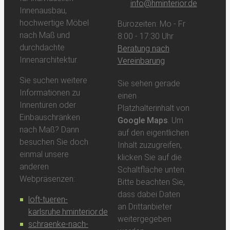
info@hminterior.de
Innenausbau,
hochwertige Möbel
Bürozeiten: Mo - Fr
nach Maß und
8:00 - 17:30 Uhr
durchdachte
Beratung nach
Innenarchitektur.
Vereinbarung
Sie suchen weitere
Sie sehen gerade
Informationen zu
einen
Innentüren oder
Platzhalterinhalt von
Einbauschränken
Google Maps
. Um
nach Maß? Dann
auf den eigentlichen
besuchen Sie doch
Inhalt zuzugreifen,
einmal unsere
klicken Sie auf die
anderen
Schaltfläche unten.
Webpräsenzen:
Bitte beachten Sie,
dass dabei Daten
loft-tueren-
an Drittanbieter
karlsruhe.hminterior.de
weitergegeben
schraenke-nach-