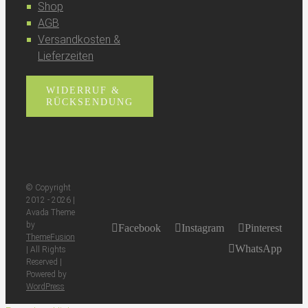
Shop
AGB
Versandkosten &
Lieferzeiten
WIDERRUF &
RÜCKSENDUNG
© Copyright
2012 -
2026 |
Avada Theme
by
Facebook
Instagram
Pinterest
ThemeFusion
WhatsApp
| All Rights
Reserved |
Powered by
WordPress