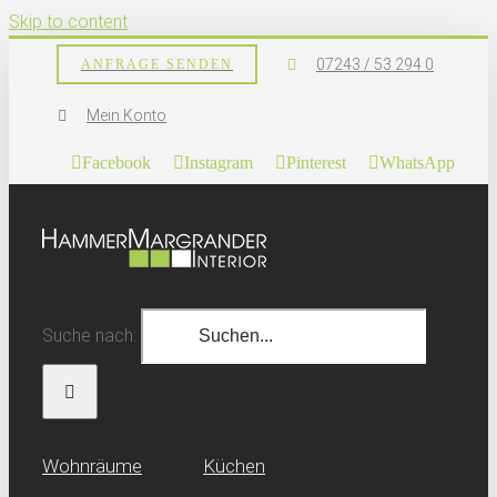
Skip to content
07243 / 53 294 0
ANFRAGE SENDEN
Mein Konto
Facebook
Instagram
Pinterest
WhatsApp
Suche nach:
Wohn­räume
Küchen