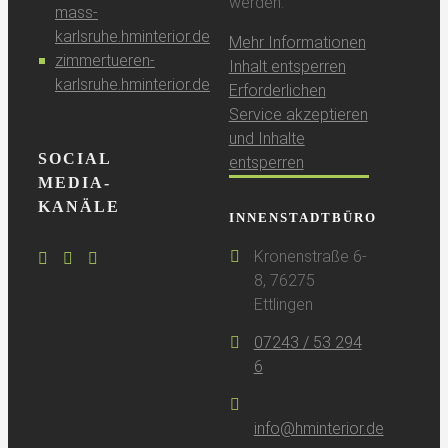
werden.
mass-
karlsruhe.hminterior.de
Mehr Informationen
zimmertueren-
Inhalt entsperren
karlsruhe.hminterior.de
Erforderlichen
Service akzeptieren
und Inhalte
SOCIAL
entsperren
MEDIA-
KANÄLE
INNENSTADTBÜRO
Kronenstraße 6-
8, 76275
Ettlingen
07243 / 53 294
6
info@hminterior.de