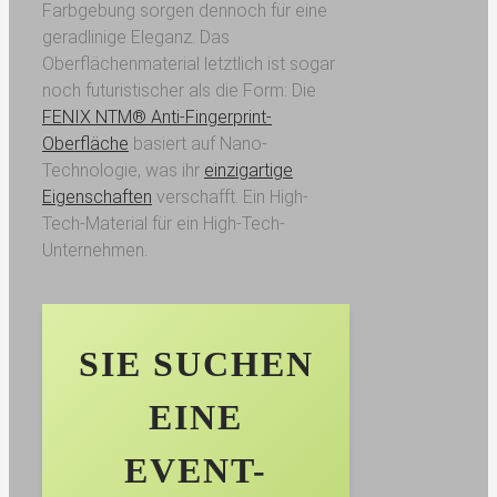
Farbgebung sorgen dennoch für eine
geradlinige Eleganz. Das
Oberflächenmaterial letztlich ist sogar
noch futuristischer als die Form: Die
FENIX NTM® Anti-Fingerprint-
Oberfläche
basiert auf Nano-
Technologie, was ihr
einzigartige
Eigenschaften
verschafft. Ein High-
Tech-Material für ein High-Tech-
Unternehmen.
SIE SUCHEN
EINE
EVENT-