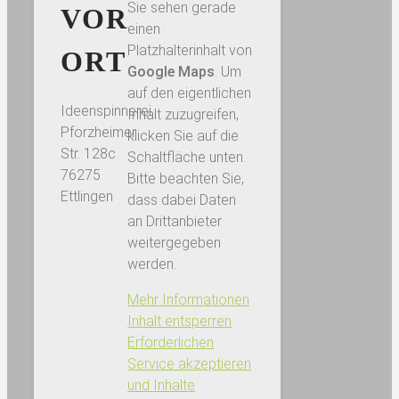
Sie sehen gerade
VOR
einen
Platzhalterinhalt von
ORT
Google Maps
. Um
auf den eigentlichen
Ideenspinnerei
Inhalt zuzugreifen,
Pforzheimer
klicken Sie auf die
Str. 128c
Schaltfläche unten.
76275
Bitte beachten Sie,
Ettlingen
dass dabei Daten
an Drittanbieter
weitergegeben
werden.
Mehr Informationen
Inhalt entsperren
Erforderlichen
Service akzeptieren
und Inhalte