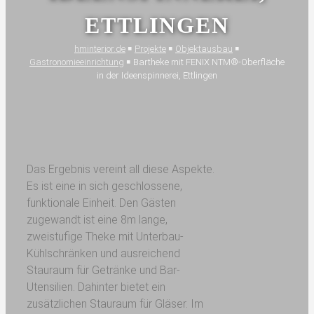
ETTLINGEN
hminterior.de
￭
Projekte
￭
Objektausbau
￭
Gastronomieeinrichtung
￭
Bartheke mit FENIX NTM®-Oberfläche
in der Ideenspinnerei, Ettlingen
Das Ergebnis vereint all diese Aspekte.
Es ist eine in sich geschlossene,
funktionale Einheit. Den Gästen
zugewandt ist eine 8m lange,
zweistufige Theke mit Unterbau-
Kühlschränken und ausreichend
Stauraum für Getränke und Bar-
Utensilien. Dahinter bietet ein
zusätzlichen Stauraum für Gläser. Im