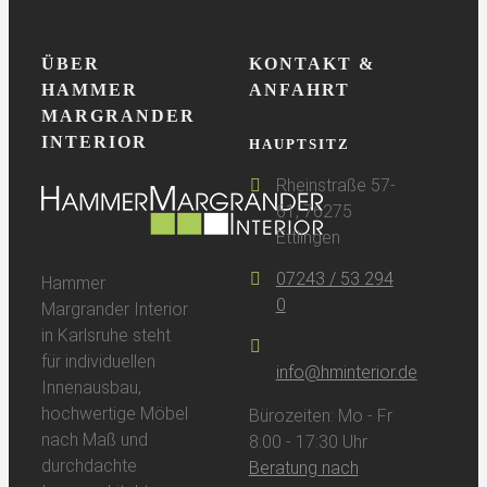
ÜBER
KONTAKT &
HAMMER
ANFAHRT
MARGRANDER
INTERIOR
HAUPTSITZ
Rheinstraße 57-
61, 76275
Ettlingen
07243 / 53 294
Hammer
0
Margrander Interior
in Karlsruhe steht
für individuellen
info@hminterior.de
Innenausbau,
hochwertige Möbel
Bürozeiten: Mo - Fr
nach Maß und
8:00 - 17:30 Uhr
durchdachte
Beratung nach