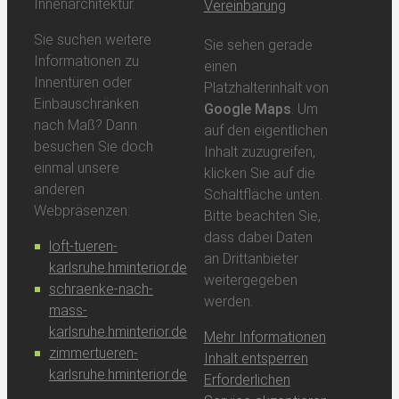
Innenarchitektur.
Vereinbarung
Sie suchen weitere
Sie sehen gerade
Informationen zu
einen
Innentüren oder
Platzhalterinhalt von
Einbauschränken
Google Maps
. Um
nach Maß? Dann
auf den eigentlichen
besuchen Sie doch
Inhalt zuzugreifen,
einmal unsere
klicken Sie auf die
anderen
Schaltfläche unten.
Webpräsenzen:
Bitte beachten Sie,
dass dabei Daten
loft-tueren-
an Drittanbieter
karlsruhe.hminterior.de
weitergegeben
schraenke-nach-
werden.
mass-
karlsruhe.hminterior.de
Mehr Informationen
zimmertueren-
Inhalt entsperren
karlsruhe.hminterior.de
Erforderlichen