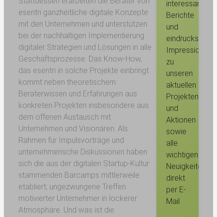
Stattdessen erarbeiten die Berater von
interessante
esentri ganzheitliche digitale Konzepte
Berichte
mit den Unternehmen und unterstützen
und
bei der nachhaltigen Implementierung
eindrucksvolle
digitaler Strategien und Lösungen in alle
Impressionen
Geschäftsprozesse. Das Know-How,
zu
das esentri in solche Projekte einbringt
unseren
kommt neben theoretischem
aktuellen
Beraterwissen und Erfahrungen aus
Projekten
konkreten Projekten insbesondere aus
und
dem offenen Austausch mit
Aktionen
Unternehmen und Visionären. Als
sowie
Rahmen für Impulsvorträge und
alle
unternehmerische Diskussionen haben
wichtigen
sich die aus der digitalen Startup-Kultur
Neuigkeiten
stammenden Barcamps mittlerweile
direkt
etabliert; ungezwungene Treffen
per E-
motivierter Unternehmer in lockerer
Mail.
Atmosphäre. Und was ist die