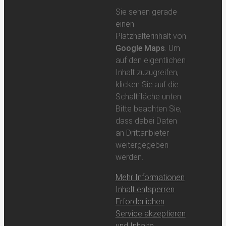
Sie sehen gerade
einen
Platzhalterinhalt von
Google Maps
. Um
auf den eigentlichen
Inhalt zuzugreifen,
klicken Sie auf die
Schaltfläche unten.
Bitte beachten Sie,
dass dabei Daten
an Drittanbieter
weitergegeben
werden.
Mehr Informationen
Inhalt entsperren
Erforderlichen
Service akzeptieren
und Inhalte