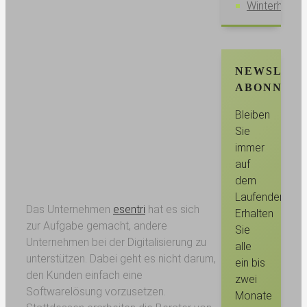
Winterhalter
NEWSLET
ABONNIER
Bleiben
Sie
immer
auf
dem
Laufenden.
Das Unternehmen
esentri
hat es sich
Erhalten
zur Aufgabe gemacht, andere
Sie
Unternehmen bei der Digitalisierung zu
alle
unterstützen. Dabei geht es nicht darum,
ein bis
den Kunden einfach eine
zwei
Softwarelösung vorzusetzen.
Monate