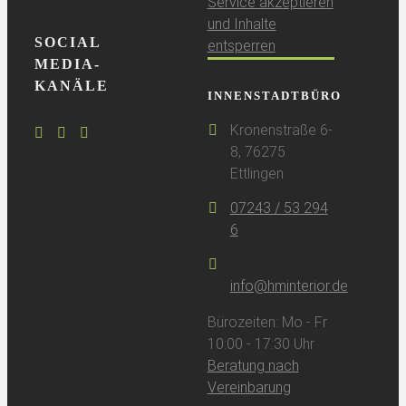
Service akzeptieren
und Inhalte
SOCIAL
entsperren
MEDIA-
KANÄLE
INNENSTADTBÜRO
Kronenstraße 6-
8, 76275
Ettlingen
07243 / 53 294
6
info@hminterior.de
Bürozeiten: Mo - Fr
10:00 - 17:30 Uhr
Beratung nach
Vereinbarung