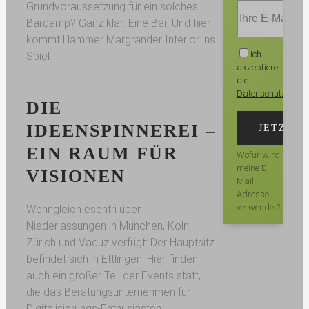
Grundvoraussetzung für ein solches
Barcamp? Ganz klar: Eine Bar. Und hier
kommt Hammer Margrander Interior ins
Ich
Spiel.
akzeptiere
die
Datenschutzbest
DIE
IDEENSPINNEREI –
EIN RAUM FÜR
Wofür wird
meine E-
VISIONEN
Mail-
Adresse
verwendet?
Wenngleich esentri über
Niederlassungen in München, Köln,
Zürich und Vaduz verfügt: Der Hauptsitz
befindet sich in Ettlingen. Hier finden
auch ein großer Teil der Events statt,
die das Beratungsunternehmen für
Digitalisierungs-Enthusiasten