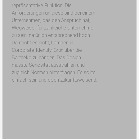
repräsentative Funktion. Die
Anforderungen an diese sind bei einem
Unternehmen, das den Anspruch hat,
Wegweiser für zahlreiche Unternehmer
zu sein, natürlich entsprechend hoch.
Da reicht es nicht, Lampen in
Corporate-Identity-Grün über die
Bartheke zu hängen. Das Design
musste Seriosität ausstrahlen und
zugleich Normen hinterfragen. Es sollte
einfach sein und doch zukunftsweisend.