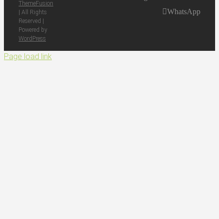
ThemeFusion
WhatsApp
| All Rights
Reserved |
Powered by
WordPress
Page load link