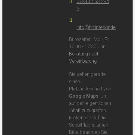
07243 / 53 294
6
info@hminterior.de
Bürozeiten: Mo - Fr
10:00 - 17:30 Uhr
Beratung nach
Vereinbarung
Sie sehen gerade
einen
Platzhalterinhalt von
Google Maps
. Um
auf den eigentlichen
Inhalt zuzugreifen,
klicken Sie auf die
Schaltfläche unten.
Bitte beachten Sie,