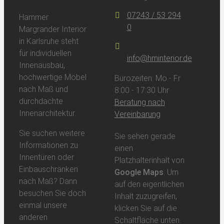
07243 / 53 294
Hammer
0
Margrander Interior
in Karlsruhe steht
für individuellen
info@hminterior.de
Innenausbau,
hochwertige Möbel
Bürozeiten: Mo - Fr
nach Maß und
8:00 - 17:30 Uhr
durchdachte
Beratung nach
Innenarchitektur.
Vereinbarung
Sie suchen weitere
Sie sehen gerade
Informationen zu
einen
Innentüren oder
Platzhalterinhalt von
Einbauschränken
Google Maps
. Um
nach Maß? Dann
auf den eigentlichen
besuchen Sie doch
Inhalt zuzugreifen,
einmal unsere
klicken Sie auf die
anderen
Schaltfläche unten.