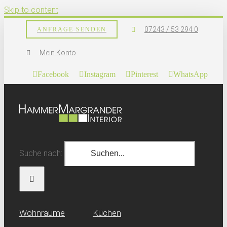
Skip to content
07243 / 53 294 0
ANFRAGE SENDEN
Mein Konto
Facebook
Instagram
Pinterest
WhatsApp
Suche nach:
Wohn­räume
Küchen