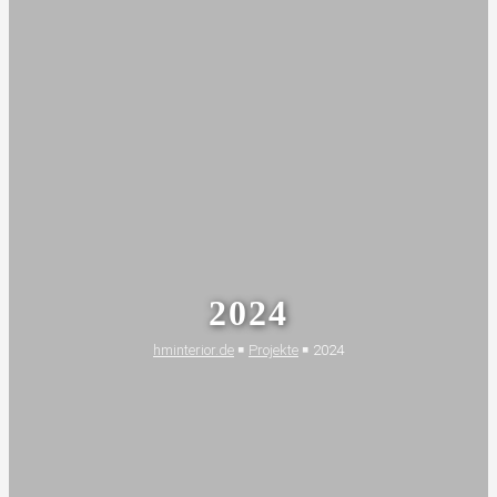
WEISSE N
2024
EXT125 I
hminterior.de
￭
Projekte
￭
2024
NSELKÜCHE &
L
OFT-T
ÜR
Innenarchitektur