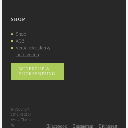
SHOP
Shop
AGB
Versandkosten &
Lieferzeiten
WIDERRUF &
RÜCKSENDUNG
© Copyright
2012 -
2026 |
Avada Theme
by
Facebook
Instagram
Pinterest