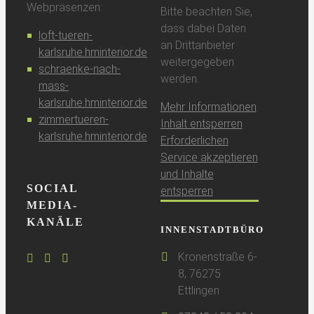
Webpräsenzen:
Bitte beachten Sie,
dass dabei Daten
loft-tueren-
an Drittanbieter
karlsruhe.hminterior.de
weitergegeben
schraenke-nach-
werden.
mass-
karlsruhe.hminterior.de
Mehr Informationen
zimmertueren-
Inhalt entsperren
karlsruhe.hminterior.de
Erforderlichen
Service akzeptieren
und Inhalte
SOCIAL
entsperren
MEDIA-
KANÄLE
INNENSTADTBÜRO
Kronenstraße 6-
8, 76275
Ettlingen