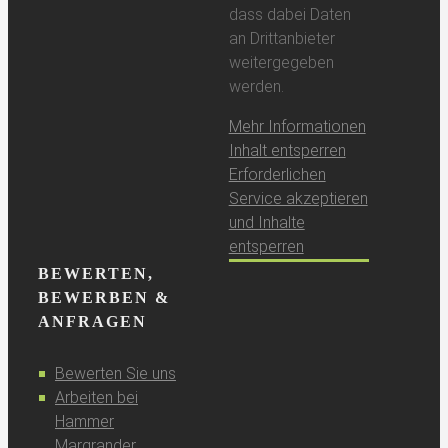
dass dabei Daten
an Drittanbieter
weitergegeben
werden.
Mehr Informationen
Inhalt entsperren
Erforderlichen
Service akzeptieren
und Inhalte
entsperren
BEWERTEN,
BEWERBEN &
ANFRAGEN
Bewerten Sie uns
Arbeiten bei
Hammer
Margrander