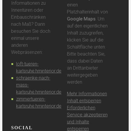
Informationen zu
einen
Innentüren oder
Platzhalterinhalt von
Einbauschränken
Google Maps
. Um
nach Maß? Dann
auf den eigentlichen
besuchen Sie doch
Inhalt zuzugreifen,
einmal unsere
klicken Sie auf die
anderen
Schaltfläche unten.
Webpräsenzen:
Bitte beachten Sie,
dass dabei Daten
loft-tueren-
an Drittanbieter
karlsruhe.hminterior.de
weitergegeben
schraenke-nach-
werden.
mass-
karlsruhe.hminterior.de
Mehr Informationen
zimmertueren-
Inhalt entsperren
karlsruhe.hminterior.de
Erforderlichen
Service akzeptieren
und Inhalte
SOCIAL
entsperren