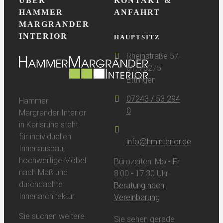
ÜBER
KONTAKT &
HAMMER
ANFAHRT
MARGRANDER
INTERIOR
HAUPTSITZ
Rheinstraße 57-
61, 76275
Ettlingen
07243 / 53 294
Hammer
0
Margrander Interior
in Karlsruhe steht
für individuellen
info@hminterior.de
Innenausbau,
hochwertige Möbel
Bürozeiten: Mo - Fr
nach Maß und
8:00 - 17:30 Uhr
durchdachte
Beratung nach
Innenarchitektur.
Vereinbarung
Sie suchen weitere
Sie sehen gerade