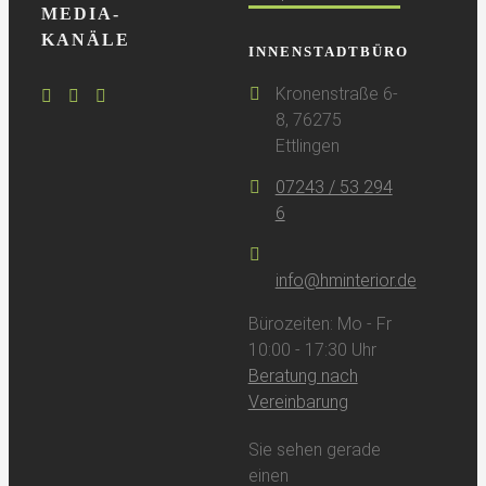
MEDIA-
KANÄLE
INNENSTADTBÜRO
Kronenstraße 6-
8, 76275
Ettlingen
07243 / 53 294
6
info@hminterior.de
Bürozeiten: Mo - Fr
10:00 - 17:30 Uhr
Beratung nach
Vereinbarung
Sie sehen gerade
einen