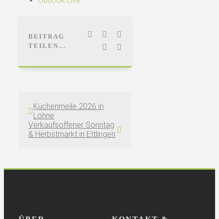
Outlook Live
Facebook
LinkedIn
WhatsApp
BEITRAG
TEILEN...
Pinterest
E-
Mail
Küchenmeile 2026 in
Löhne
Verkaufsoffener Sonntag
& Herbstmarkt in Ettlingen