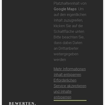
Platzhalterinhalt von
Google Maps
. Um
auf den eigentlichen
Inhalt zuzugreifen,
klicken Sie auf die
Schaltfläche unten.
Bitte beachten Sie,
dass dabei Daten
an Drittanbieter
weitergegeben
werden.
Mehr Informationen
Inhalt entsperren
Erforderlichen
Service akzeptieren
und Inhalte
entsperren
BEWERTEN,