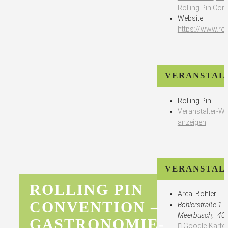
Rolling Pin Con
Website:
https://www.rol
VERANSTAL
Rolling Pin
Veranstalter-We
anzeigen
VERANSTAL
ROLLING PIN
Areal Böhler
CONVENTION –
Böhlerstraße 1
Meerbusch
,
40
GASTRONOMIE-
Google-Karte 