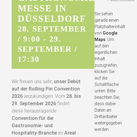
MESSE IN
Sie sehen
DÜSSELDORF
gerade einen
Platzhalterinhalt
28. SEPTEMBER
von
Google
/ 9:00
-
29.
Maps
. Um
auf den
SEPTEMBER /
eigentlichen
17:30
Inhalt
zuzugreifen,
klicken Sie
auf die
Wir freuen uns sehr,
unser Debüt
Schaltfläche
auf der Rolling Pin Convention
unten. Bitte
2026
anzukündigen. Vom
28. bis
beachten Sie,
29. September 2026
findet
dass dabei
Daten an
diese herausragende
Drittanbieter
Convention für die
weitergegeben
Gastronomie‑ und
werden.
Hospitality‑Branche
im
Areal