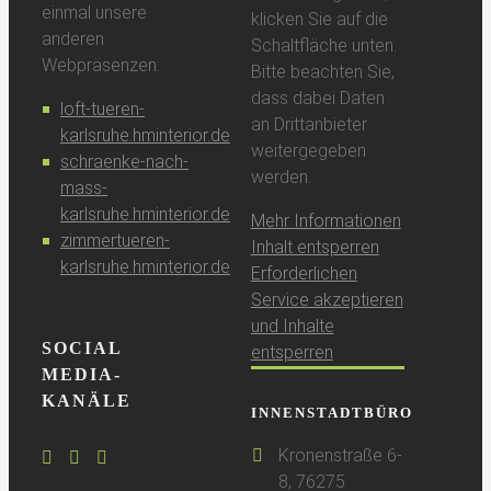
einmal unsere
klicken Sie auf die
anderen
Schaltfläche unten.
Webpräsenzen:
Bitte beachten Sie,
dass dabei Daten
loft-tueren-
an Drittanbieter
karlsruhe.hminterior.de
weitergegeben
schraenke-nach-
werden.
mass-
karlsruhe.hminterior.de
Mehr Informationen
zimmertueren-
Inhalt entsperren
karlsruhe.hminterior.de
Erforderlichen
Service akzeptieren
und Inhalte
SOCIAL
entsperren
MEDIA-
KANÄLE
INNENSTADTBÜRO
Kronenstraße 6-
8, 76275