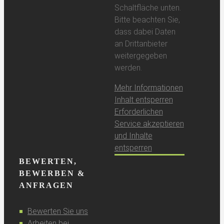
Schaltfläche unten.
Bitte beachten Sie,
dass dabei Daten
an Drittanbieter
weitergegeben
werden.
Mehr Informationen
Inhalt entsperren
Erforderlichen
Service akzeptieren
und Inhalte
entsperren
BEWERTEN,
BEWERBEN &
ANFRAGEN
Bewerten Sie uns
Arbeiten bei