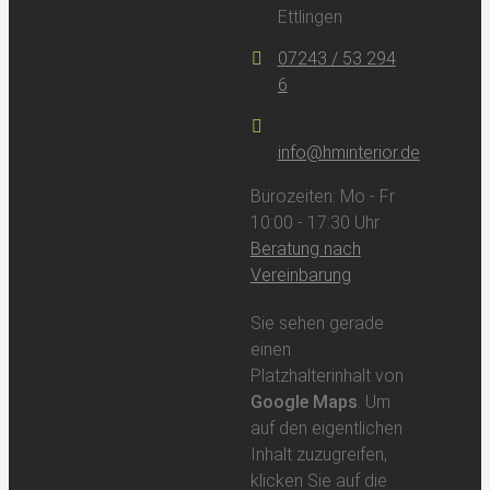
Ettlingen
07243 / 53 294
6
info@hminterior.de
Bürozeiten: Mo - Fr
10:00 - 17:30 Uhr
Beratung nach
Vereinbarung
Sie sehen gerade
einen
Platzhalterinhalt von
Google Maps
. Um
auf den eigentlichen
Inhalt zuzugreifen,
klicken Sie auf die