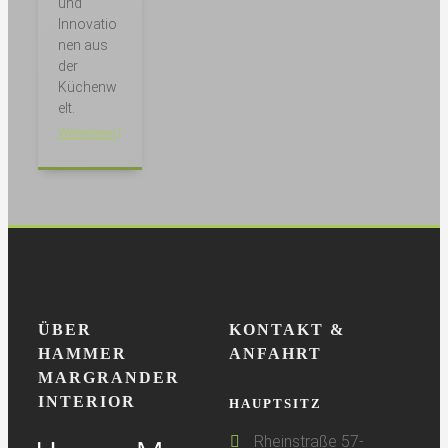
und
Innovatio
nen aus
der
Küchenw
elt.
Weiterlesen
ÜBER
KONTAKT &
HAMMER
ANFAHRT
MARGRANDER
INTERIOR
HAUPTSITZ
Rheinstraße 57-