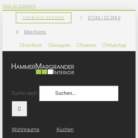
Skip to content
07243 / 53 294 0
ANFRAGE SENDEN
Mein Konto
Facebook
Instagram
Pinterest
WhatsApp
Suche nach:
Wohn­räume
Küchen