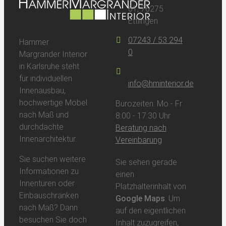
61, 76275
Ettlingen
07243 / 53 294
Hammer
0
Margrander Interior
in Karlsruhe steht
für individuellen
info@hminterior.de
Innenausbau,
hochwertige Möbel
Bürozeiten: Mo - Fr
nach Maß und
8:00 - 17:30 Uhr
durchdachte
Beratung nach
Innenarchitektur.
Vereinbarung
Sie suchen weitere
Sie sehen gerade
Informationen zu
einen
Innentüren oder
Platzhalterinhalt von
Einbauschränken
Google Maps
. Um
nach Maß? Dann
auf den eigentlichen
besuchen Sie doch
Inhalt zuzugreifen,