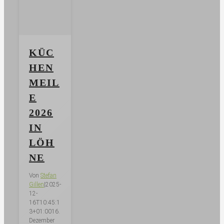
KÜC
HEN
MEIL
E
2026
IN
LÖH
NE
Von
Stefan
Gillen
|
2025-
12-
16T10:45:1
3+01:00
16.
Dezember