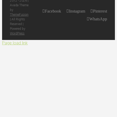
2012 -
2026 |
Avada Theme
by
Facebook
Instagram
Pinterest
ThemeFusion
WhatsApp
| All Rights
Reserved |
Powered by
WordPress
Page load link