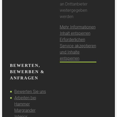
an Drittanbieter
weitergegeben
werden.
Mehr Informationen
Inhalt entsperren
Erforderlichen
Service akzeptieren
und Inhalte
entsperren
BEWERTEN,
BEWERBEN &
ANFRAGEN
Bewerten Sie uns
Arbeiten bei
Hammer
Margrander
Interior