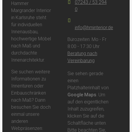
07243 / 53 294
Hammer
0
Margrander Interior
in Karlsruhe steht
für individuellen
info@hminterior.de
Innenausbau,
hochwertige Möbel
Bürozeiten: Mo - Fr
nach Maß und
8:00 - 17:30 Uhr
durchdachte
Beratung nach
Innenarchitektur.
Vereinbarung
Sie suchen weitere
Sie sehen gerade
Informationen zu
einen
Innentüren oder
Platzhalterinhalt von
Einbauschränken
Google Maps
. Um
nach Maß? Dann
auf den eigentlichen
besuchen Sie doch
Inhalt zuzugreifen,
einmal unsere
klicken Sie auf die
anderen
Schaltfläche unten.
Webpräsenzen:
Bitte beachten Sie,