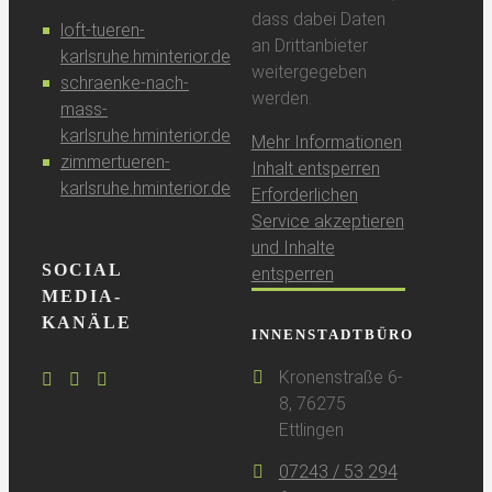
dass dabei Daten
loft-tueren-
an Drittanbieter
karlsruhe.hminterior.de
weitergegeben
schraenke-nach-
werden.
mass-
karlsruhe.hminterior.de
Mehr Informationen
zimmertueren-
Inhalt entsperren
karlsruhe.hminterior.de
Erforderlichen
Service akzeptieren
und Inhalte
SOCIAL
entsperren
MEDIA-
KANÄLE
INNENSTADTBÜRO
Kronenstraße 6-
8, 76275
Ettlingen
07243 / 53 294