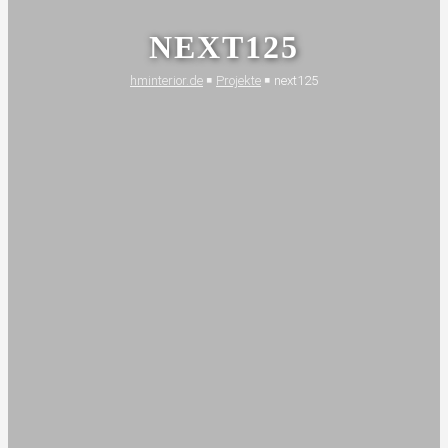
diese Aspekte
zusammen.
NEXT125
hminterior.de
￭
Projekte
￭
next125