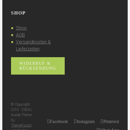
SHOP
Shop
AGB
Versandkosten &
Lieferzeiten
WIDERRUF &
RÜCKSENDUNG
© Copyright
2012 -
2026 |
Avada Theme
by
Facebook
Instagram
Pinterest
ThemeFusion