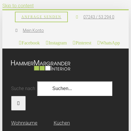
Skip to content
07243 / 53 294 0
ANFRAGE SENDEN
Mein Konto
Facebook
Instagram
Pinterest
WhatsApp
Suche nach:
Wohn­räume
Küchen