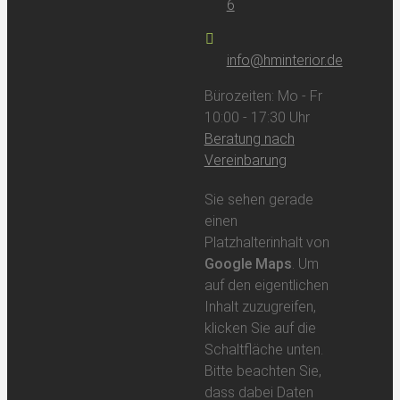
6
info@hminterior.de
Bürozeiten: Mo - Fr
10:00 - 17:30 Uhr
Beratung nach
Vereinbarung
Sie sehen gerade
einen
Platzhalterinhalt von
Google Maps
. Um
auf den eigentlichen
Inhalt zuzugreifen,
klicken Sie auf die
Schaltfläche unten.
Bitte beachten Sie,
dass dabei Daten