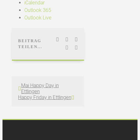
iCalendar
Outlook 365
Outlook Live
Facebook
LinkedIn
WhatsApp
BEITRAG
TEILEN...
Pinterest
E-
Mail
Mai Happy Day in
Ettlingen
Happy Friday in Ettlingen