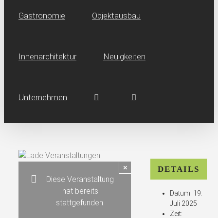
Gastronomie
Objektausbau
Innen­architektur
Neuig­keiten
Unternehmen
×
DETAILS
Diese Veranstaltung
hat bereits
Datum:
19.
stattgefunden.
Juli 2025
Zeit: