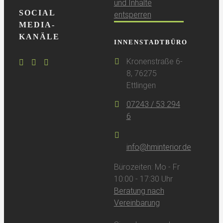
und Inhalte
SOCIAL
entsperren
MEDIA-
KANÄLE
INNENSTADTBÜRO
Kronenstraße 6-
8, 76275
Ettlingen
07243 / 53 294
6
info@hminterior.de
Bürozeiten: Mo - Fr
10:00 - 17:30 Uhr
Beratung nach
Vereinbarung