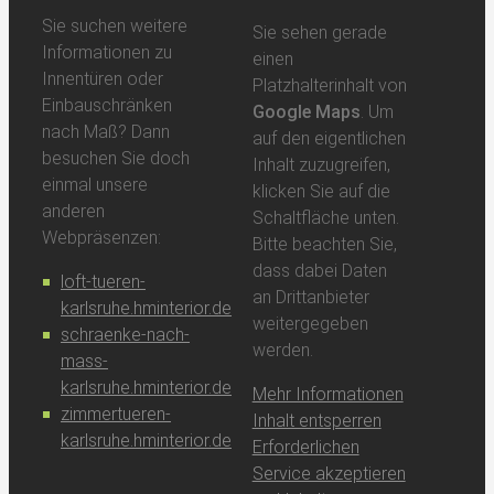
Sie suchen weitere
Sie sehen gerade
Informationen zu
einen
Innentüren oder
Platzhalterinhalt von
Einbauschränken
Google Maps
. Um
nach Maß? Dann
auf den eigentlichen
besuchen Sie doch
Inhalt zuzugreifen,
einmal unsere
klicken Sie auf die
anderen
Schaltfläche unten.
Webpräsenzen:
Bitte beachten Sie,
dass dabei Daten
loft-tueren-
an Drittanbieter
karlsruhe.hminterior.de
weitergegeben
schraenke-nach-
werden.
mass-
karlsruhe.hminterior.de
Mehr Informationen
zimmertueren-
Inhalt entsperren
karlsruhe.hminterior.de
Erforderlichen
Service akzeptieren