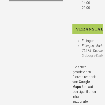
14:00 -
21:00
VERANSTAL
Ettlingen
Ettlingen
,
Baden
76275
Deutsch
Google-Karte 
Sie sehen
gerade einen
Platzhalterinhalt
von
Google
Maps
. Um auf
den eigentlichen
Inhalt
zuzugreifen,