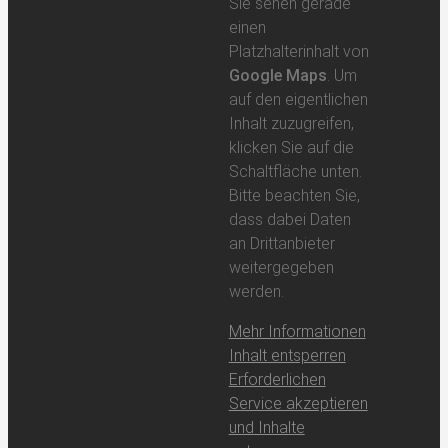
Sie sehen gerade
einen
Platzhalterinhalt von
Google Maps
. Um
auf den eigentlichen
Inhalt zuzugreifen,
klicken Sie auf die
Schaltfläche unten.
Bitte beachten Sie,
dass dabei Daten
an Drittanbieter
weitergegeben
werden.
Mehr Informationen
Inhalt entsperren
Erforderlichen
Service akzeptieren
und Inhalte