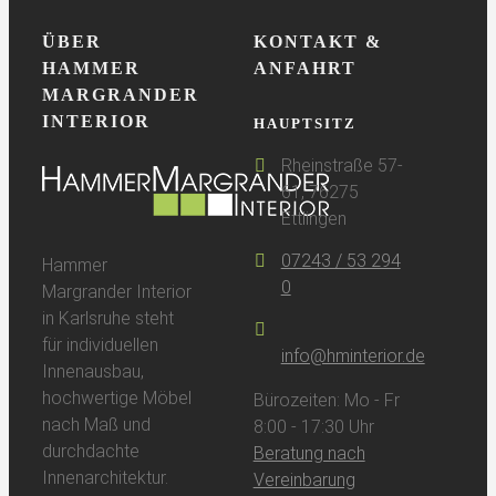
ÜBER
KONTAKT &
HAMMER
ANFAHRT
MARGRANDER
INTERIOR
HAUPTSITZ
Rheinstraße 57-
61, 76275
Ettlingen
07243 / 53 294
Hammer
0
Margrander Interior
in Karlsruhe steht
für individuellen
info@hminterior.de
Innenausbau,
hochwertige Möbel
Bürozeiten: Mo - Fr
nach Maß und
8:00 - 17:30 Uhr
durchdachte
Beratung nach
Innenarchitektur.
Vereinbarung