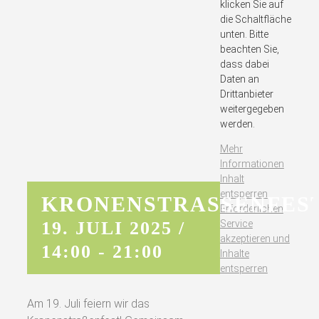
klicken Sie auf
die Schaltfläche
unten. Bitte
beachten Sie,
dass dabei
Daten an
Drittanbieter
weitergegeben
werden.
Mehr
Informationen
Inhalt
entsperren
KRONENSTRASSENFEST
Erforderlichen
Service
19. JULI 2025 /
akzeptieren und
14:00
-
21:00
Inhalte
entsperren
Am 19. Juli feiern wir das