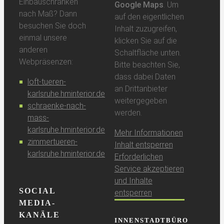
Einbauschränken
Google Maps
. Um
nach Maß? Dann
auf den eigentlichen
besuchen Sie doch
Inhalt zuzugreifen,
einmal unsere
klicken Sie auf die
anderen
Schaltfläche unten.
Webpräsenzen:
Bitte beachten Sie,
dass dabei Daten
loft-tueren-
an Drittanbieter
karlsruhe.hminterior.de
weitergegeben
schraenke-nach-
werden.
mass-
karlsruhe.hminterior.de
Mehr Informationen
zimmertueren-
Inhalt entsperren
karlsruhe.hminterior.de
Erforderlichen
Service akzeptieren
und Inhalte
SOCIAL
entsperren
MEDIA-
KANÄLE
INNENSTADTBÜRO