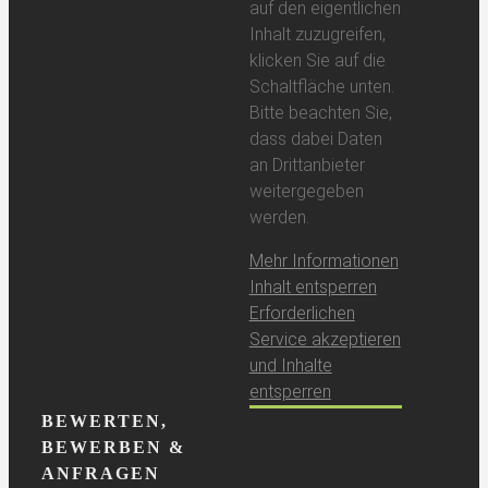
auf den eigentlichen
Inhalt zuzugreifen,
klicken Sie auf die
Schaltfläche unten.
Bitte beachten Sie,
dass dabei Daten
an Drittanbieter
weitergegeben
werden.
Mehr Informationen
Inhalt entsperren
Erforderlichen
Service akzeptieren
und Inhalte
entsperren
BEWERTEN,
BEWERBEN &
ANFRAGEN