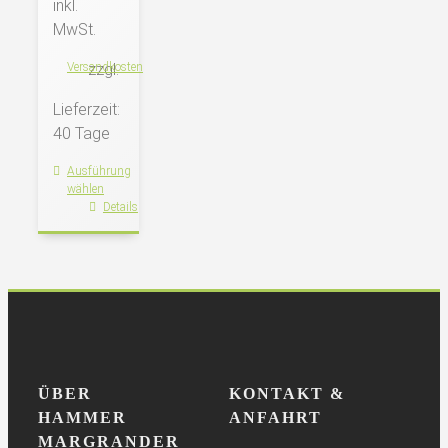
inkl.
MwSt.
Versandkosten
zzgl.
Lieferzeit:
40 Tage
Ausführung
wählen
Dieses
Details
Produkt
weist
mehrere
Varianten
auf.
Die
Optionen
ÜBER
KONTAKT &
können
HAMMER
ANFAHRT
auf
MARGRANDER