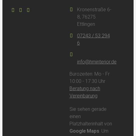
Kronenstraße 6-
8, 76275
Ettlingen
07243 / 53 294
6
info@hminterior.de
Bürozeiten: Mo - Fr
10:00 - 17:30 Uhr
Beratung nach
Vereinbarung
Sie sehen gerade
einen
Platzhalterinhalt von
Google Maps
. Um