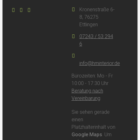
Kronenstraße 6-
8, 76275
Ettlingen
07243 / 53 294
6
info@hminterior.de
Bürozeiten: Mo - Fr
10:00 - 17:30 Uhr
Beratung nach
Vereinbarung
Sie sehen gerade
einen
Platzhalterinhalt von
Google Maps
. Um