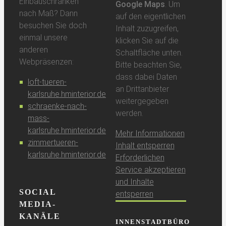
Einbauschränken
Google Maps
. Um
nach Maß? Dann
auf den eigentlichen
besuchen Sie doch
Inhalt zuzugreifen,
einmal unsere
klicken Sie auf die
anderen
Schaltfläche unten.
Webpräsenzen:
Bitte beachten Sie,
dass dabei Daten
loft-tueren-
an Drittanbieter
karlsruhe.hminterior.de
weitergegeben
schraenke-nach-
werden.
mass-
karlsruhe.hminterior.de
Mehr Informationen
zimmertueren-
Inhalt entsperren
karlsruhe.hminterior.de
Erforderlichen
Service akzeptieren
und Inhalte
SOCIAL
entsperren
MEDIA-
KANÄLE
INNENSTADTBÜRO