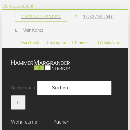
Skip to content
07243 / 53 294 0
ANFRAGE SENDEN
Mein Konto
Facebook
Instagram
Pinterest
WhatsApp
Suche nach:
Wohn­räume
Küchen