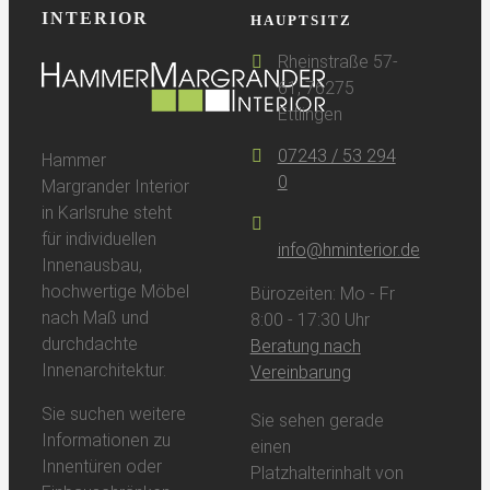
INTERIOR
HAUPTSITZ
Rheinstraße 57-
61, 76275
Ettlingen
07243 / 53 294
Hammer
0
Margrander Interior
in Karlsruhe steht
für individuellen
info@hminterior.de
Innenausbau,
hochwertige Möbel
Bürozeiten: Mo - Fr
nach Maß und
8:00 - 17:30 Uhr
durchdachte
Beratung nach
Innenarchitektur.
Vereinbarung
Sie suchen weitere
Sie sehen gerade
Informationen zu
einen
Innentüren oder
Platzhalterinhalt von