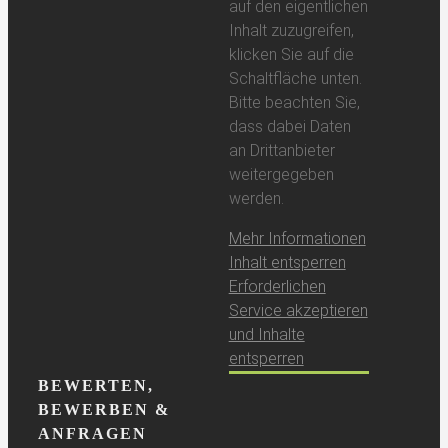
auf den eigentlichen
Inhalt zuzugreifen,
klicken Sie auf die
Schaltfläche unten.
Bitte beachten Sie,
dass dabei Daten
an Drittanbieter
weitergegeben
werden.
Mehr Informationen
Inhalt entsperren
Erforderlichen
Service akzeptieren
und Inhalte
entsperren
BEWERTEN,
BEWERBEN &
ANFRAGEN