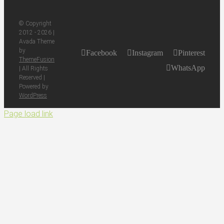
© Copyright
2012 -
2026 |
Avada Theme
by
Facebook
Instagram
Pinterest
ThemeFusion
WhatsApp
| All Rights
Reserved |
Powered by
WordPress
Page load link