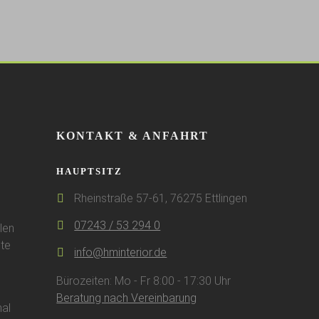
KONTAKT & ANFAHRT
HAUPTSITZ
Rheinstraße 57-61, 76275 Ettlingen
07243 / 53 294 0
len
te
info@hminterior.de
Bürozeiten: Mo - Fr 8:00 - 17:30 Uhr
Beratung nach Vereinbarung
al