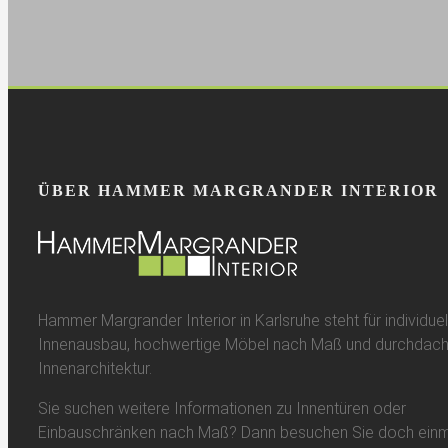
ÜBER HAMMER MARGRANDER INTERIOR
Hammer Margrander Interior in Karlsruhe steht für individuel
Innenausbau, hochwertige Möbel nach Maß und durchdach
Innenarchitektur.
Sie suchen weitere Informationen zu Innentüren oder
Einbauschränken nach Maß? Dann besuchen Sie doch einm