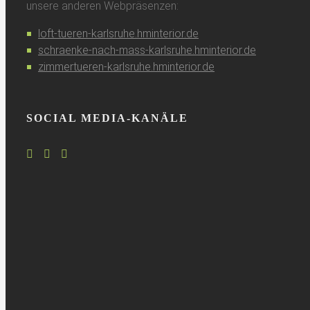
unsere anderen Webpräsenzen:
loft-tueren-karlsruhe.hminterior.de
schraenke-nach-mass-karlsruhe.hminterior.de
zimmertueren-karlsruhe.hminterior.de
SOCIAL MEDIA-KANÄLE