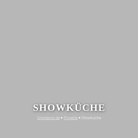
SHOWKÜCHE
h
hminterior.de
￭
Projekte
￭
Showküche