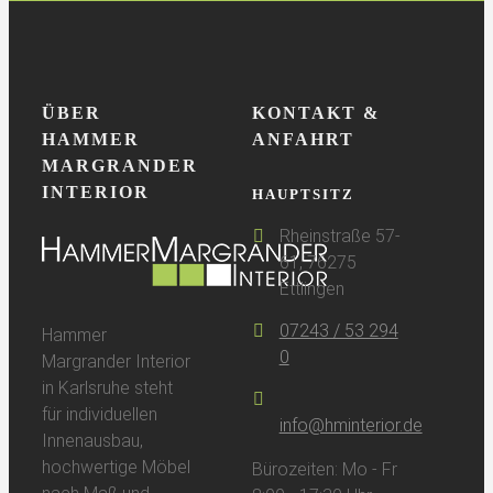
hminterior.de
￭
Projekte
￭
Salamander
ÜBER
KONTAKT &
HAMMER
ANFAHRT
MARGRANDER
INTERIOR
HAUPTSITZ
Rheinstraße 57-
61, 76275
Ettlingen
07243 / 53 294
Hammer
0
Margrander Interior
in Karlsruhe steht
für individuellen
info@hminterior.de
Innenausbau,
hochwertige Möbel
Bürozeiten: Mo - Fr