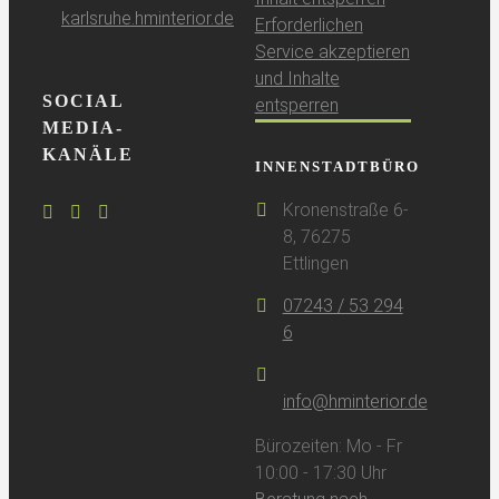
karlsruhe.hminterior.de
Erforderlichen
Service akzeptieren
und Inhalte
SOCIAL
entsperren
MEDIA-
KANÄLE
INNENSTADTBÜRO
Kronenstraße 6-
8, 76275
Ettlingen
07243 / 53 294
6
info@hminterior.de
Bürozeiten: Mo - Fr
10:00 - 17:30 Uhr