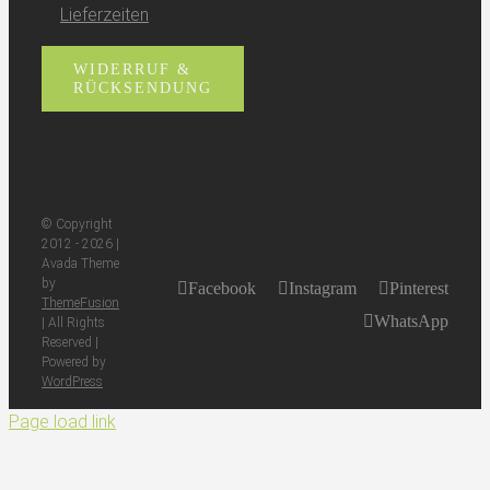
Lieferzeiten
WIDERRUF &
RÜCKSENDUNG
© Copyright
2012 -
2026 |
Avada Theme
by
Facebook
Instagram
Pinterest
ThemeFusion
WhatsApp
| All Rights
Reserved |
Powered by
WordPress
Page load link