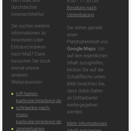
nach Maß und
8:00 - 17:30 Uhr
durchdachte
Beratung nach
Innenarchitektur.
Vereinbarung
Sie suchen weitere
Sie sehen gerade
Informationen zu
einen
Innentüren oder
Platzhalterinhalt von
Einbauschränken
Google Maps
. Um
nach Maß? Dann
auf den eigentlichen
besuchen Sie doch
Inhalt zuzugreifen,
einmal unsere
klicken Sie auf die
anderen
Schaltfläche unten.
Webpräsenzen:
Bitte beachten Sie,
dass dabei Daten
loft-tueren-
an Drittanbieter
karlsruhe.hminterior.de
weitergegeben
schraenke-nach-
werden.
mass-
karlsruhe.hminterior.de
Mehr Informationen
zimmertueren-
Inhalt entsperren