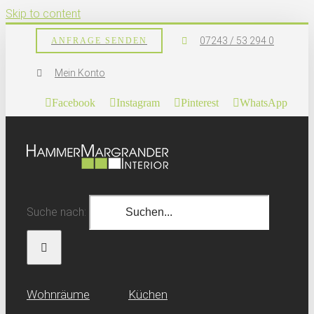
Skip to content
07243 / 53 294 0
ANFRAGE SENDEN
Mein Konto
Facebook
Instagram
Pinterest
WhatsApp
Suche nach:
Wohn­räume
Küchen