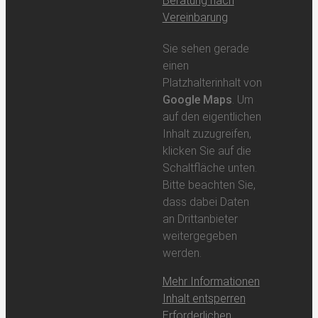
Beratung nach
Vereinbarung
Sie sehen gerade
einen
Platzhalterinhalt von
Google Maps
. Um
auf den eigentlichen
Inhalt zuzugreifen,
klicken Sie auf die
Schaltfläche unten.
Bitte beachten Sie,
dass dabei Daten
an Drittanbieter
weitergegeben
werden.
Mehr Informationen
Inhalt entsperren
Erforderlichen