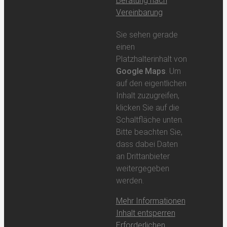
Beratung nach
Vereinbarung
Sie sehen gerade
einen
Platzhalterinhalt von
Google Maps
. Um
auf den eigentlichen
Inhalt zuzugreifen,
klicken Sie auf die
Schaltfläche unten.
Bitte beachten Sie,
dass dabei Daten
an Drittanbieter
weitergegeben
werden.
Mehr Informationen
Inhalt entsperren
Erforderlichen