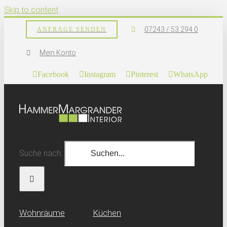
Skip to content
07243 / 53 294 0
ANFRAGE SENDEN
Mein Konto
Facebook
Instagram
Pinterest
WhatsApp
Suche nach:
Wohn­räume
Küchen