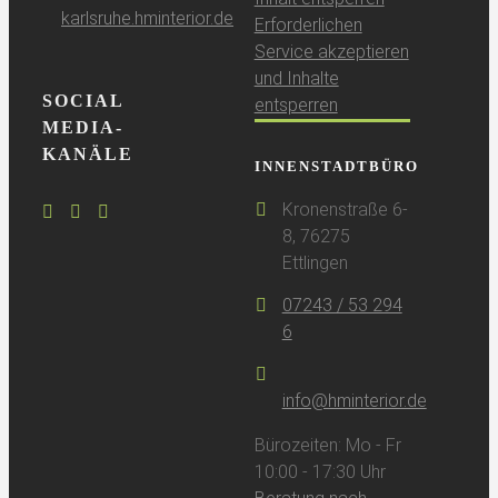
karlsruhe.hminterior.de
Erforderlichen
Service akzeptieren
und Inhalte
SOCIAL
entsperren
MEDIA-
KANÄLE
INNENSTADTBÜRO
Kronenstraße 6-
8, 76275
Ettlingen
07243 / 53 294
6
info@hminterior.de
Bürozeiten: Mo - Fr
10:00 - 17:30 Uhr