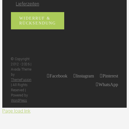
Lieferzeiten
WIDERRUF &
RÜCKSENDUNG
© Copyright
2012 -
2026 |
Avada Theme
by
Facebook
Instagram
Pinterest
ThemeFusion
WhatsApp
| All Rights
Reserved |
Powered by
WordPress
Page load link