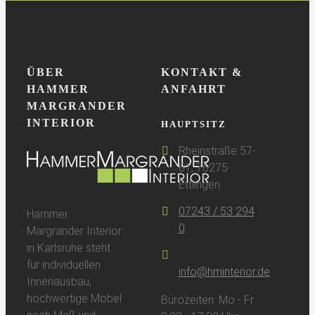
hminterior.de
￭
Projekte
￭
Hold-O-Mat
ÜBER
KONTAKT &
HAMMER
ANFAHRT
MARGRANDER
INTERIOR
HAUPTSITZ
Rheinstraße 57-
61, 76275
Ettlingen
07243 / 53 294
Hammer
0
Margrander Interior
in Karlsruhe steht
für individuellen
info@hminterior.de
Innenausbau,
hochwertige Möbel
Bürozeiten: Mo - Fr