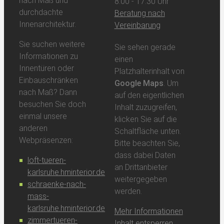
nach Maß und
8:00 - 17:30 Uhr
durchdachte
Beratung nach
Innenarchitektur.
Vereinbarung
Sie suchen weitere
Sie sehen gerade
Informationen zu
einen
Innentüren oder
Platzhalterinhalt von
Einbauschränken
Google Maps
. Um
nach Maß? Dann
auf den eigentlichen
besuchen Sie doch
Inhalt zuzugreifen,
einmal unsere
klicken Sie auf die
anderen
Schaltfläche unten.
Webpräsenzen:
Bitte beachten Sie,
dass dabei Daten
loft-tueren-
an Drittanbieter
karlsruhe.hminterior.de
weitergegeben
schraenke-nach-
werden.
mass-
karlsruhe.hminterior.de
Mehr Informationen
zimmertueren-
Inhalt entsperren