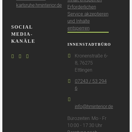
karlsruhe.hminterior.de
Erforderlichen
Service akzeptieren
und Inhalte
SOCIAL
entsperren
MEDIA-
KANÄLE
INNENSTADTBÜRO
Kronenstraße 6-
8, 76275
Ettlingen
07243 / 53 294
6
info@hminterior.de
Bürozeiten: Mo - Fr
10:00 - 17:30 Uhr