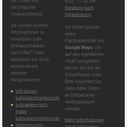
nach Maß und
8:00 - 17:30 Uhr
durchdachte
Beratung nach
Innenarchitektur.
Vereinbarung
Sie suchen weitere
Sie sehen gerade
Informationen zu
einen
Innentüren oder
Platzhalterinhalt von
Einbauschränken
Google Maps
. Um
nach Maß? Dann
auf den eigentlichen
besuchen Sie doch
Inhalt zuzugreifen,
einmal unsere
klicken Sie auf die
anderen
Schaltfläche unten.
Webpräsenzen:
Bitte beachten Sie,
dass dabei Daten
loft-tueren-
an Drittanbieter
karlsruhe.hminterior.de
weitergegeben
schraenke-nach-
werden.
mass-
karlsruhe.hminterior.de
Mehr Informationen
zimmertueren-
Inhalt entsperren