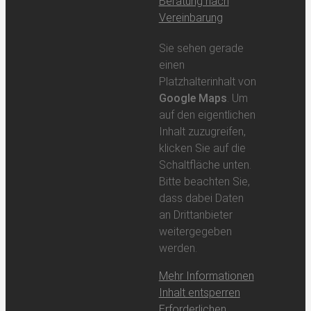
Beratung nach
Vereinbarung
Sie sehen gerade
einen
Platzhalterinhalt von
Google Maps
. Um
auf den eigentlichen
Inhalt zuzugreifen,
klicken Sie auf die
Schaltfläche unten.
Bitte beachten Sie,
dass dabei Daten
an Drittanbieter
weitergegeben
werden.
Mehr Informationen
Inhalt entsperren
Erforderlichen