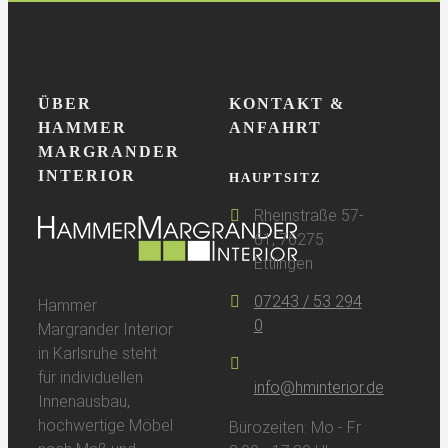
ÜBER
KONTAKT &
HAMMER
ANFAHRT
MARGRANDER
INTERIOR
HAUPTSITZ
Rheinstraße 57-
61, 76275
Ettlingen
07243 / 53 294
Hammer
0
Margrander Interior
in Karlsruhe steht
für individuellen
info@hminterior.de
Innenausbau,
hochwertige Möbel
Bürozeiten: Mo - Fr