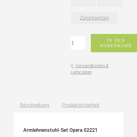
Zurücksetzen
Montbel
IN DEN
WARENKORB
Armlehnenstuhl-
Set
Opera
Versandkosten &
Menge
Lieferzeiten
Beschreibung
Produktsicherheit
Armlehnenstuhl-Set Opera 02221