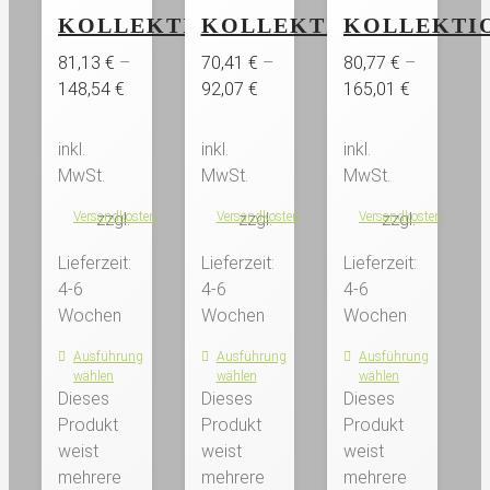
KOLLEKTION
KOLLEKTION
KOLLEKTI
81,13
€
–
70,41
€
–
80,77
€
–
148,54
€
92,07
€
165,01
€
inkl.
inkl.
inkl.
MwSt.
MwSt.
MwSt.
Versandkosten
zzgl.
Versandkosten
zzgl.
Versandkosten
zzgl.
Lieferzeit:
Lieferzeit:
Lieferzeit:
4-6
4-6
4-6
Wochen
Wochen
Wochen
Ausführung
Ausführung
Ausführung
wählen
wählen
wählen
Dieses
Dieses
Dieses
Produkt
Produkt
Produkt
weist
weist
weist
mehrere
mehrere
mehrere