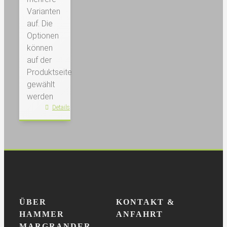
Varianten
auf. Die
Optionen
können
auf der
Produktseite
gewählt
werden
Details
ÜBER
KONTAKT &
HAMMER
ANFAHRT
MARGRANDER