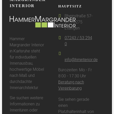
INTERIOR
HAUPTSITZ
Rheinstraße 57-
61, 76275
Ettlingen
07243 / 53 294
Hammer
0
Margrander Interior
in Karlsruhe steht
für individuellen
info@hminterior.de
Innenausbau,
hochwertige Möbel
Bürozeiten: Mo - Fr
nach Maß und
8:00 - 17:30 Uhr
durchdachte
Beratung nach
Innenarchitektur.
Vereinbarung
Sie suchen weitere
Sie sehen gerade
Informationen zu
einen
Innentüren oder
Platzhalterinhalt von