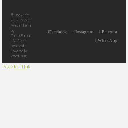
© Copyright
2012 -
2026 |
Avada Theme
by
Facebook
Instagram
Pinterest
ThemeFusion
WhatsApp
| All Rights
Reserved |
Powered by
WordPress
Page load link