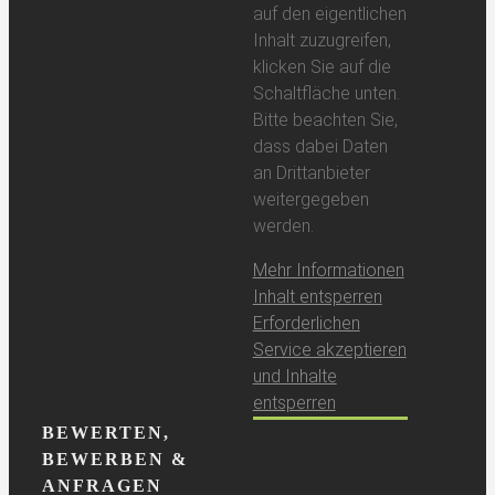
auf den eigentlichen
Inhalt zuzugreifen,
klicken Sie auf die
Schaltfläche unten.
Bitte beachten Sie,
dass dabei Daten
an Drittanbieter
weitergegeben
werden.
Mehr Informationen
Inhalt entsperren
Erforderlichen
Service akzeptieren
und Inhalte
entsperren
BEWERTEN,
BEWERBEN &
ANFRAGEN