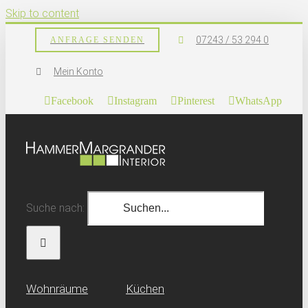
Skip to content
07243 / 53 294 0
ANFRAGE SENDEN
Mein Konto
Facebook
Instagram
Pinterest
WhatsApp
Suche nach:
Wohn­räume
Küchen