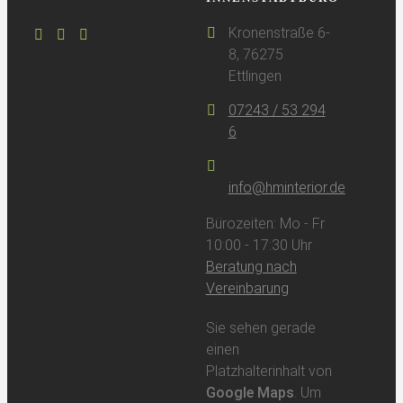
Kronenstraße 6-
8, 76275
Ettlingen
07243 / 53 294
6
info@hminterior.de
Bürozeiten: Mo - Fr
10:00 - 17:30 Uhr
Beratung nach
Vereinbarung
Sie sehen gerade
einen
Platzhalterinhalt von
Google Maps
. Um