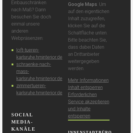
Einbauschränken
Google Maps
. Um
nach Maß? Dann
auf den eigentlichen
besuchen Sie doch
Inhalt zuzugreifen,
einmal unsere
klicken Sie auf die
anderen
Schaltfläche unten.
Webpräsenzen:
Bitte beachten Sie,
dass dabei Daten
loft-tueren-
an Drittanbieter
karlsruhe.hminterior.de
weitergegeben
schraenke-nach-
werden.
mass-
karlsruhe.hminterior.de
Mehr Informationen
zimmertueren-
Inhalt entsperren
karlsruhe.hminterior.de
Erforderlichen
Service akzeptieren
und Inhalte
SOCIAL
entsperren
MEDIA-
KANÄLE
INNENSTADTBÜRO