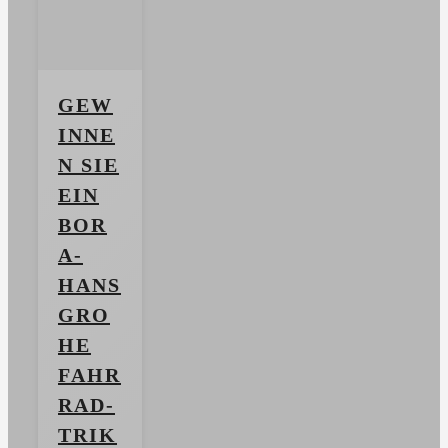
GEW
INNE
N SIE
EIN
BOR
A-
HANS
GRO
HE
FAHR
RAD-
TRIK