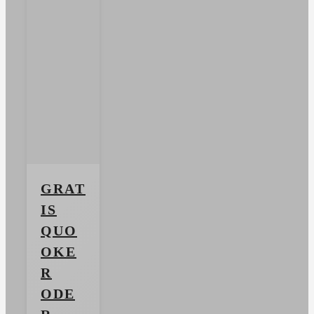
GRAT
IS
QUO
OKE
R
ODE