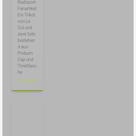
Radsport-
Fanartikel:
Ein Trikot
von Le
Col und
zwei Sets
bestehen
d aus
Podium
Cap und
Trinkflasc
he.
Weiterlesen