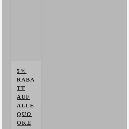
5%
RABA
TT
AUF
ALLE
QUO
OKE