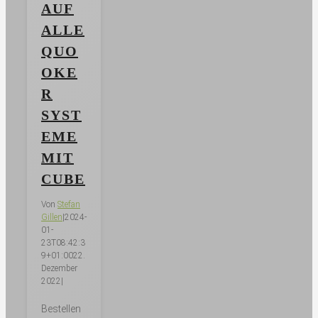
AUF
ALLE
QUO
OKE
R
SYST
EME
MIT
CUBE
Von
Stefan
Gillen
|
2024-
01-
23T08:42:3
9+01:00
22.
Dezember
2022
|
Bestellen