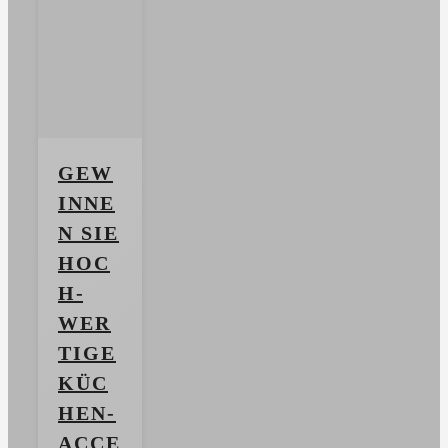
GEW
INNE
N SIE
HOC
H­
WER
TIGE
KÜC
HEN-
ACCE