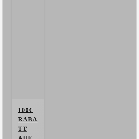
100€
RABA
TT
AUF