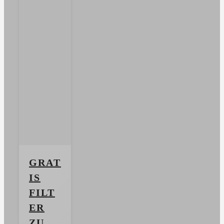
GRAT
IS
FILT
ER
ZU