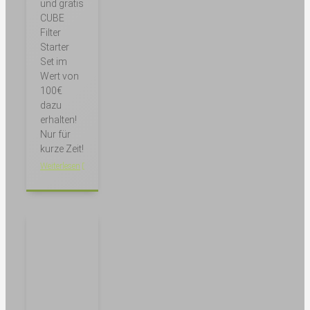
und gratis
CUBE
Filter
Starter
Set im
Wert von
100€
dazu
erhalten!
Nur für
kurze Zeit!
Weiterlesen