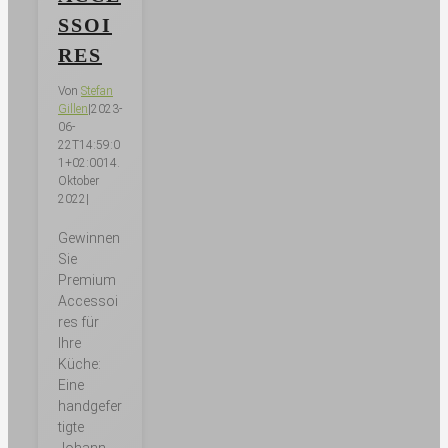
SSOI
RES
Von
Stefan
Gillen
|
2023-
06-
22T14:59:0
1+02:00
14.
Oktober
2022
|
Gewinnen
Sie
Premium
Accessoi
res für
Ihre
Küche:
Eine
handgefer
tigte