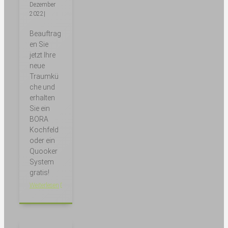
Dezember
2022
|
Beauftrag
en Sie
jetzt Ihre
neue
Traumkü
che und
erhalten
Sie ein
BORA
Kochfeld
oder ein
Quooker
System
gratis!
Weiterlesen