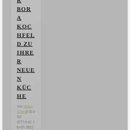
R
BOR
A
KOC
HFEL
D ZU
IHRE
R
NEUE
N
KÜC
HE
Von
Stefan
Gillen
|
2023-
03-
07T10:42:1
8+01:00
22.