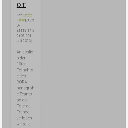
OT
Von
Stefan
Gillen
|
2023-
07-
31T12:14:5
9+02:00
1.
Juli 2023
|
Anlässlic
h der
10ten
Teilnahm
e des
BORA-
hansgroh
e Teams
an der
Tour de
France
verlosen
wir tolle