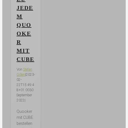
JEDE
M
QUO
OKE
R
MIT
CUBE
Von
Stefan
Gillen
|
2023-
02-
22T15:49:4
8+01:00
30.
September
2022
|
Quooker
mit CUBE
bestellen