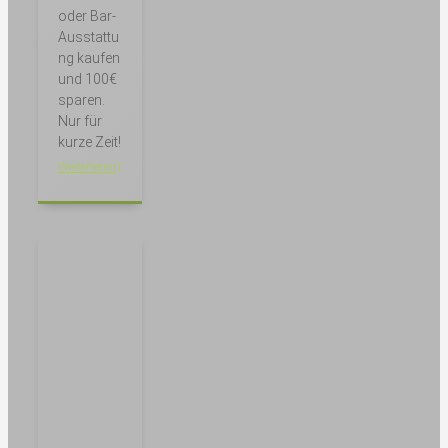
oder Bar-
Ausstattu
ng kaufen
und 100€
sparen.
Nur für
kurze Zeit!
Weiterlesen