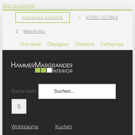
Skip to content
07243 / 53 294 0
ANFRAGE SENDEN
Mein Konto
Facebook
Instagram
Pinterest
WhatsApp
Suche nach:
Wohn­räume
Küchen